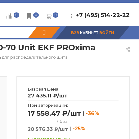
+7 (495) 514-22-22
0
0
0
B2B
КАБИНЕТ
ВОЙТИ
О-70 Unit EKF PROxima
 для распределительного щита
—
Базовая цена:
27 435.11
₽
/шт
При авторизации:
17 558.47 ₽/шт
|
-36%
/ без:
|
-25%
20 576.33 ₽/шт
Имеется в наличии