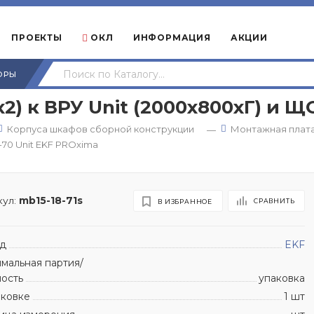
ПРОЕКТЫ
ОКЛ
ИНФОРМАЦИЯ
АКЦИИ
ОРЫ
2) к ВРУ Unit (2000х800хГ) и Щ
Корпуса шкафов сборной конструкции
Монтажная плата
—
-70 Unit EKF PROxima
ул:
mb15-18-71s
СРАВНИТЬ
В ИЗБРАННОЕ
д
EKF
мальная партия/
ность
упаковка
аковке
1 шт