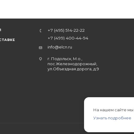
Л
+7 (495) 514-22-22
+7 (499) 400-44-94
СТАВКЕ
info@elcn.ru
г. Подольск, М.о.,
пос.Железнодорожный,
ул.Объездная дорога, д.9
На нашем сайте мы
Узнать подробнее