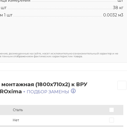
ица измерения
шт
 шт
38 кг
м 1 шт
0.0032 м3
ения, размещенные на сайте, носят исключительно ознакомительный характер и не
я точным отображением фактических характеристик товара.
монтажная (1800х710х2) к ВРУ
 PROxima
+ ПОДБОР ЗАМЕНЫ
Сталь
Нет