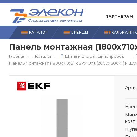
ПАРТНЕРАМ
КАТАЛОГ
БРЕНДЫ
КАЛЬКУЛЯТ
Панель монтажная (1800х710х
Главная
Каталог
Щиты и шкафы, шинопровод
—
—
—
Панель монтажная (1800х710х2) к ВРУ Unit (2000х800хГ) и ЩО
Артик
Брен
Мини
крат
В уп