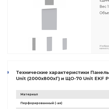
Един
Вес 1
Объе
Изображ
являютс
Технические характеристики Панель 
Unit (2000х800хГ) и ЩО-70 Unit EKF
Материал
Перфорированный (-ая)