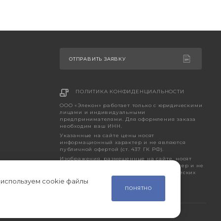
ОТПРАВИТЬ ЗАЯВКУ
ПОЛИТИКА КОНФИДЕНЦИАЛЬНОСТИ
ООО «Элекон» работает только с юридическими
лицами и индивидуальными
предпринимателями. Для оформления заказа
необходим ваш ИНН.
Указанные на сайте цены носят
информационный характер и не являются
публичной офертой (ст. 437 ГК РФ).
Изображения, размещенные на сайте, носят
исключительно ознакомительный характер и не
являются точным отображением фактических
характеристик товара.
 используем cookie файлы
ПОНЯТНО