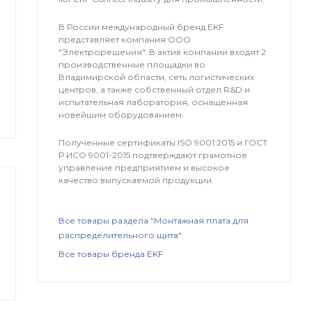
В России международный бренд EKF
представляет компания OOO
"Электрорешения". В актив компании входят 2
производственные площадки во
Владимирской области, сеть логистических
центров, а также собственный отдел R&D и
испытательная лаборатория, оснащенная
новейшим оборудованием.
Полученные сертификаты ISO 9001:2015 и ГОСТ
Р ИСО 9001-2015 подтверждают грамотное
управление предприятием и высокое
качество выпускаемой продукции.
Все товары раздела "Монтажная плата для
распределительного щита"
Все товары бренда EKF