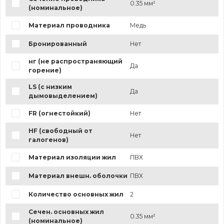
0.35 мм²
(номинальное)
Материал проводника
Медь
Бронированный
Нет
нг (не распространяющий
Да
горение)
LS (с низким
Да
дымовыделением)
FR (огнестойкий)
Нет
HF (свободный от
Нет
галогенов)
Материал изоляции жил
ПВХ
Материал внешн. оболочки
ПВХ
Количество основных жил
2
Сечен. основных жил
0.35 мм²
(номинальное)