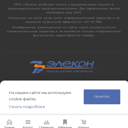
ООО «Элекон» работает только с юридическими лицами и
индивидуальными предпринимателями. Для оформления заказа
необходим ваш ИНН.
Указанные на сайте цены носят информационный характер и не
являются публичной офертой (ст. 437 ГК РФ).
Изображения, размещенные на сайте, носят исключительно
ознакомительный характер и не являются точным отображением
фактических характеристик товара.
2026 © ЭЛЕКОН – кабельно-проводниковая продукция,
электротехническая продукция, светотехника с 1998 года.
На нашем сайте мы используем
ПОНЯТНО
cookie файлы
Узнать подробнее
Главная
Сравнение
Корзина
Избранное
Каталог