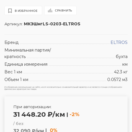
СРАВНИТЬ
В ИЗБРАННОЕ
Артикул:
МКЭШнгLS-0203-ELTROS
Бренд
ELTROS
Минимальная партия/
кратность
бухта
Единица измерения
км
Вес 1 км
42.3 кг
Объем 1 км
0.0572 м3
Изображения, размещенные на сайте, носят исключительно ознакомительный характер и не являются точным отображением
фактических характеристик товара.
При авторизации:
31 448.20 ₽/км
|
-2%
/ без:
|
0%
32 090 ₽/км