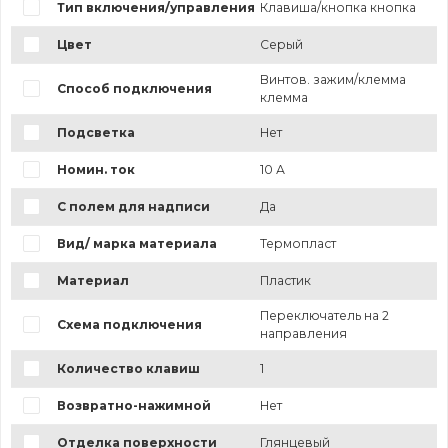
Тип включения/управления
Клавиша/кнопка кнопка
Цвет
Серый
Винтов. зажим/клемма
Способ подключения
клемма
Подсветка
Нет
Номин. ток
10 А
С полем для надписи
Да
Вид/ марка материала
Термопласт
Материал
Пластик
Переключатель на 2
Схема подключения
направления
Количество клавиш
1
Возвратно-нажимной
Нет
Отделка поверхности
Глянцевый