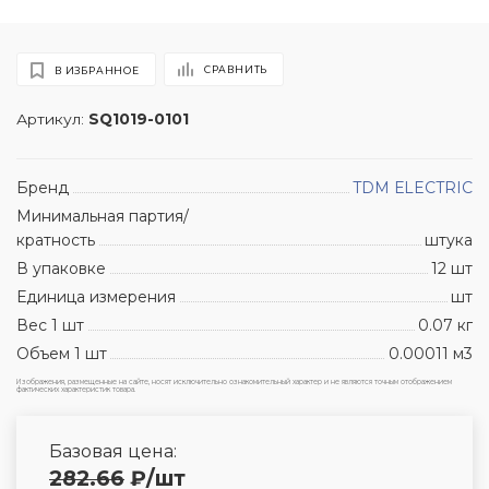
СРАВНИТЬ
В ИЗБРАННОЕ
Артикул:
SQ1019-0101
Бренд
TDM ЕLECTRIC
Минимальная партия/
кратность
штука
В упаковке
12 шт
Единица измерения
шт
Вес 1 шт
0.07 кг
Объем 1 шт
0.00011 м3
Изображения, размещенные на сайте, носят исключительно ознакомительный характер и не являются точным отображением
фактических характеристик товара.
Базовая цена:
282.66
₽
/шт