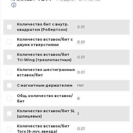
Количество бит с внутр.
0.01
квадратом (Робертсон)
Количество вставок/бит с
0.01
двумя отверстиями
Количество вставок/бит
0.01
Tri-Wing (трехлопастных)
Количество шестигранных
0.01
вставок/бит
С магнитным держателем
Нет
Общ. количество вставок/
6
бит
Количество вставок/бит SL
3
(шлицевых)
Количество вставок/бит
0.01
Torx (6-луч. звезда)