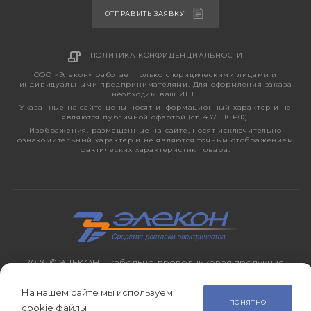
ОТПРАВИТЬ ЗАЯВКУ
ПОЛИТИКА КОНФИДЕНЦИАЛЬНОСТИ
ООО «Элекон» работает только с юридическими лицами и
индивидуальными предпринимателями. Для оформления заказа
необходим ваш ИНН.
Указанные на сайте цены носят информационный характер и не
являются публичной офертой (ст. 437 ГК РФ).
Изображения, размещенные на сайте, носят исключительно
ознакомительный характер и не являются точным отображением
фактических характеристик товара.
2026 © ЭЛЕКОН – кабельно-проводниковая продукция,
электротехническая продукция, светотехника с 1998 года.
На нашем сайте мы используем
ПОНЯТНО
cookie файлы