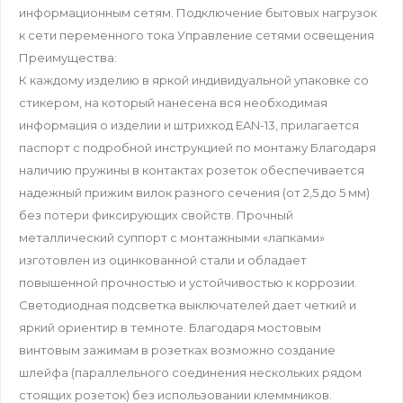
информационным сетям. Подключение бытовых нагрузок
к сети переменного тока Управление сетями освещения
Преимущества:
К каждому изделию в яркой индивидуальной упаковке со
стикером, на который нанесена вся необходимая
информация о изделии и штрихкод EAN-13, прилагается
паспорт с подробной инструкцией по монтажу Благодаря
наличию пружины в контактах розеток обеспечивается
надежный прижим вилок разного сечения (от 2,5 до 5 мм)
без потери фиксирующих свойств. Прочный
металлический суппорт с монтажными «лапками»
изготовлен из оцинкованной стали и обладает
повышенной прочностью и устойчивостью к коррозии.
Светодиодная подсветка выключателей дает четкий и
яркий ориентир в темноте. Благодаря мостовым
винтовым зажимам в розетках возможно создание
шлейфа (параллельного соединения нескольких рядом
стоящих розеток) без использовании клеммников.