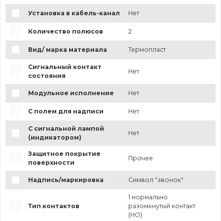
Установка в кабель-канал
Нет
Количество полюсов
2
Вид/ марка материала
Термопласт
Сигнальный контакт
Нет
состояния
Модульное исполнение
Нет
С полем для надписи
Нет
С сигнальной лампой
Нет
(индикатором)
Защитное покрытие
Прочее
поверхности
Надпись/маркировка
Символ "звонок"
1 нормально
Тип контактов
разомкнутый контакт
(НО)