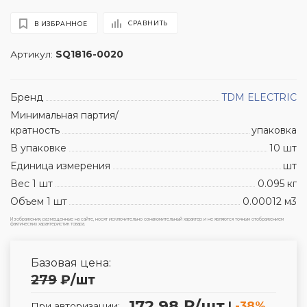
СРАВНИТЬ
В ИЗБРАННОЕ
Артикул:
SQ1816-0020
Бренд
TDM ЕLECTRIC
Минимальная партия/
кратность
упаковка
В упаковке
10 шт
Единица измерения
шт
Вес 1 шт
0.095 кг
Объем 1 шт
0.00012 м3
Изображения, размещенные на сайте, носят исключительно ознакомительный характер и не являются точным отображением
фактических характеристик товара.
Базовая цена:
279
₽
/шт
172.98 ₽/шт
|
-38%
При авторизации: