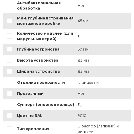
Антибактериальная
Нет
обработка
Мин. глубина встраивания
45 мм
монтажной коробки
Количество модулей (для
1
модульных серий)
Глубина устройства
50 мм
Высота устройства
83 мм
Ширина устройства
83 мм
Отделка поверхности
Глянцевый
Прозрачный
Нет
Суппорт (опорное кольцо)
Да
Цвет по RAL
9010
В распор (лапками) и
Тип крепления
винтами