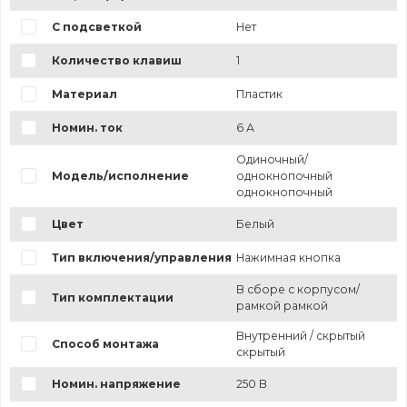
С подсветкой
Нет
Количество клавиш
1
Материал
Пластик
Номин. ток
6 А
Одиночный/
Модель/исполнение
однокнопочный
однокнопочный
Цвет
Белый
Тип включения/управления
Нажимная кнопка
В сборе с корпусом/
Тип комплектации
рамкой рамкой
Внутренний / скрытый
Способ монтажа
скрытый
Номин. напряжение
250 В