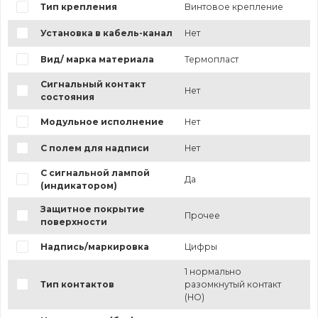
Тип крепления
Винтовое крепление
Установка в кабель-канал
Нет
Вид/ марка материала
Термопласт
Сигнальный контакт
Нет
состояния
Модульное исполнение
Нет
С полем для надписи
Нет
С сигнальной лампой
Да
(индикатором)
Защитное покрытие
Прочее
поверхности
Надпись/маркировка
Цифры
1 нормально
Тип контактов
разомкнутый контакт
(НО)