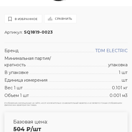
СРАВНИТЬ
В ИЗБРАННОЕ
Артикул:
SQ1819-0023
Бренд
TDM ЕLECTRIC
Минимальная партия/
кратность
упаковка
В упаковке
1 шт
Единица измерения
шт
Вес 1 шт
0.101 кг
Объем 1 шт
0.001 м3
Изображения, размещенные на сайте, носят исключительно ознакомительный характер и не являются точным отображением
фактических характеристик товара.
Базовая цена:
504
₽
/шт