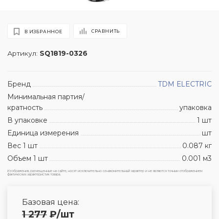
СРАВНИТЬ
В ИЗБРАННОЕ
Артикул:
SQ1819-0326
Бренд
TDM ЕLECTRIC
Минимальная партия/
кратность
упаковка
В упаковке
1 шт
Единица измерения
шт
Вес 1 шт
0.087 кг
Объем 1 шт
0.001 м3
Изображения, размещенные на сайте, носят исключительно ознакомительный характер и не являются точным отображением
фактических характеристик товара.
Базовая цена:
1 277
₽
/шт