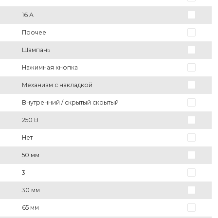
16 А
Прочее
Шампань
Нажимная кнопка
Механизм с накладкой
Внутренний / скрытый скрытый
250 В
Нет
50 мм
3
30 мм
65 мм