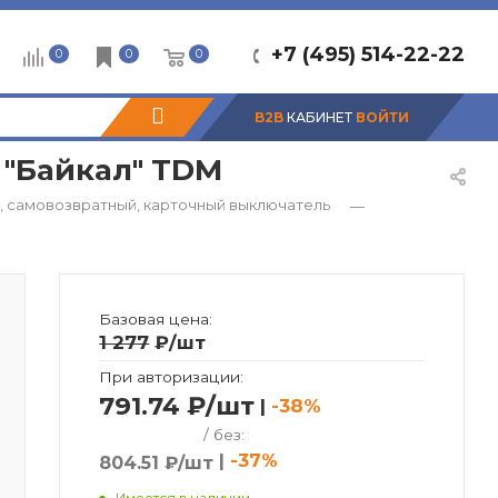
+7 (495) 514-22-22
0
0
0
B2B
КАБИНЕТ
ВОЙТИ
 "Байкал" TDM
, самовозвратный, карточный выключатель
—
Базовая цена:
1 277
₽
/шт
При авторизации:
791.74 ₽/шт
|
-38%
/ без:
|
-37%
804.51 ₽/шт
Имеется в наличии