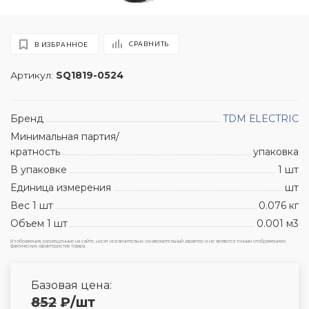
СРАВНИТЬ
В ИЗБРАННОЕ
Артикул:
SQ1819-0524
Бренд
TDM ЕLECTRIC
Минимальная партия/
кратность
упаковка
В упаковке
1 шт
Единица измерения
шт
Вес 1 шт
0.076 кг
Объем 1 шт
0.001 м3
Изображения, размещенные на сайте, носят исключительно ознакомительный характер и не являются точным отображением
фактических характеристик товара.
Базовая цена:
852
₽
/шт