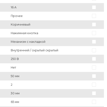
16 А
Прочее
Коричневый
Нажимная кнопка
Механизм с накладкой
Внутренний / скрытый скрытый
250 В
Нет
50 мм
2
30 мм
65 мм