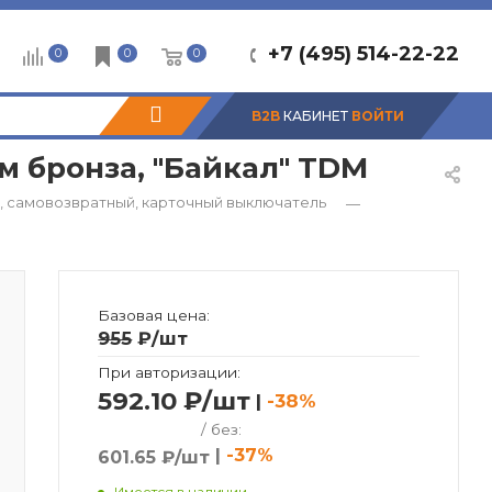
+7 (495) 514-22-22
0
0
0
B2B
КАБИНЕТ
ВОЙТИ
м бронза, "Байкал" TDM
, самовозвратный, карточный выключатель
—
Базовая цена:
955
₽
/шт
При авторизации:
592.10 ₽/шт
|
-38%
/ без:
|
-37%
601.65 ₽/шт
Имеется в наличии