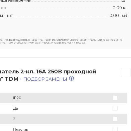
ица измерения
шт
 шт
0.09 кг
м 1 шт
0.001 м3
ения, размещенные на сайте, носят исключительно ознакомительный характер и не
я точным отображением фактических характеристик товара.
атель 2-кл. 16А 250В проходной
л" TDM
+ ПОДБОР ЗАМЕНЫ
IP20
Да
2
Пластик