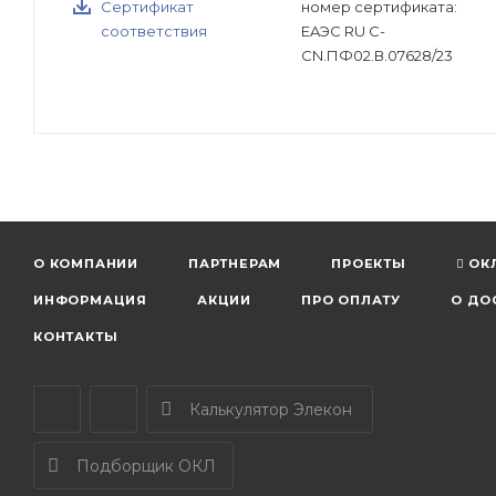
Сертификат
номер сертификата:
соответствия
EAЭС RU C-
CN.ПФ02.В.07628/23
О КОМПАНИИ
ПАРТНЕРАМ
ПРОЕКТЫ
ОК
ИНФОРМАЦИЯ
АКЦИИ
ПРО ОПЛАТУ
О ДО
КОНТАКТЫ
Калькулятор Элекон
Подборщик ОКЛ