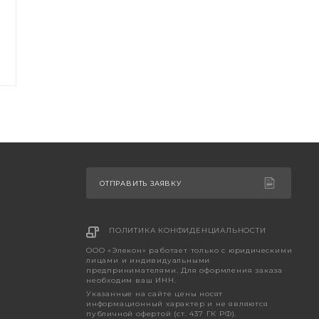
ОТПРАВИТЬ ЗАЯВКУ
ПОЛИТИКА КОНФИДЕНЦИАЛЬНОСТИ
ООО «Элекон» работает только с юридическими
лицами и индивидуальными
предпринимателями. Для оформления заказа
необходим ваш ИНН.
Указанные на сайте цены носят
информационный характер и не являются
публичной офертой (ст. 437 ГК РФ).