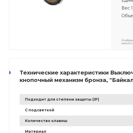
Един
Вес 1
Объе
Изображ
являютс
Технические характеристики Выключ
кнопочный механизм бронза, "Байка
Подходит для степени защиты (IP)
С подсветкой
Количество клавиш
Материал