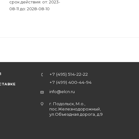
срок действия: от: 2023-
08-11 до: 2028-08-10
Л
+7 (495) 514-22-22
+7 (499) 400-44-94
СТАВКЕ
info@elcn.ru
г. Подольск, М.о.,
пос.Железнодорожный,
ул.Объездная дорога, д.9