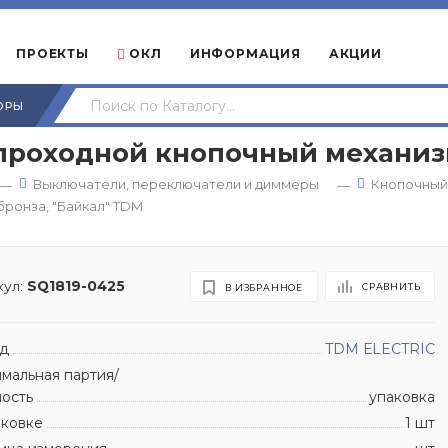
ПРОЕКТЫ
ОКЛ
ИНФОРМАЦИЯ
АКЦИИ
ОРЫ
 проходной кнопочный механиз
Выключатели, переключатели и диммеры
Кнопочный
—
—
бронза, "Байкал" TDM
ул:
SQ1819-0425
СРАВНИТЬ
В ИЗБРАННОЕ
д
TDM ЕLECTRIC
мальная партия/
ность
упаковка
аковке
1 шт