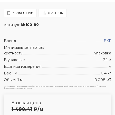
СРАВНИТЬ
В ИЗБРАННОЕ
Артикул:
kk100-80
Бренд
EKF
Минимальная партия/
кратность
упаковка
В упаковке
24 м
Единица измерения
м
Вес 1 м
0.4 кг
Объем 1 м
0.008 м3
Изображения, размещенные на сайте, носят исключительно ознакомительный характер и не являются точным отображением
фактических характеристик товара.
Базовая цена:
1 480.41
₽
/м