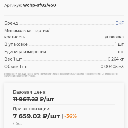
Артикул:
wchp-sf82/450
Бренд
EKF
Минимальная партия/
кратность
упаковка
В упаковке
1 шт
Единица измерения
шт
Вес 1 шт
0.264 кг
Объем 1 шт
0.00405 м3
Изображения, размещенные на сайте, носят исключительно ознакомительный характер и не являются точным отображением
фактических характеристик товара.
Базовая цена:
11 967.22
₽
/шт
При авторизации:
7 659.02 ₽/шт
|
-36%
/ без: