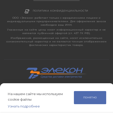
ПОЛИТИКА КОНФИДЕНЦИАЛЬНОСТИ
ООО «Элекон» работает только с юридическими лицами и
индивидуальными предпринимателями. Для оформления заказа
необходим ваш ИНН.
Указанные на сайте цены носят информационный характер и не
являются публичной офертой (ст. 437 ГК РФ).
Изображения, размещенные на сайте, носят исключительно
ознакомительный характер и не являются точным отображением
фактических характеристик товара.
2026 © ЭЛЕКОН – кабельно-проводниковая продукция,
электротехническая продукция, светотехника с 1998 года.
На нашем сайте мы используем
ПОНЯТНО
cookie файлы
Узнать подробнее