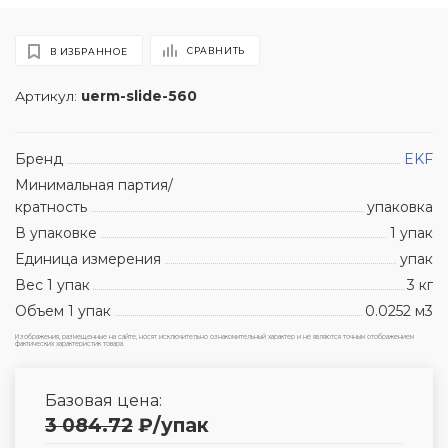
СРАВНИТЬ
В ИЗБРАННОЕ
Артикул:
uerm-slide-560
Бренд
EKF
Минимальная партия/
кратность
упаковка
В упаковке
1 упак
Единица измерения
упак
Вес 1 упак
3 кг
Объем 1 упак
0.0252 м3
Изображения, размещенные на сайте, носят исключительно ознакомительный характер и не являются точным отображением
фактических характеристик товара.
Базовая цена:
3 084.72
₽
/упак