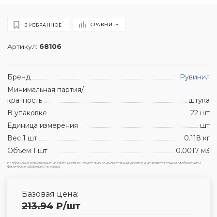
СРАВНИТЬ
В ИЗБРАННОЕ
Артикул:
68106
Бренд
Рувинил
Минимальная партия/
кратность
штука
В упаковке
22 шт
Единица измерения
шт
Вес 1 шт
0.118 кг
Объем 1 шт
0.0017 м3
Изображения, размещенные на сайте, носят исключительно ознакомительный характер и не являются точным отображением
фактических характеристик товара.
Базовая цена:
213.94
₽
/шт