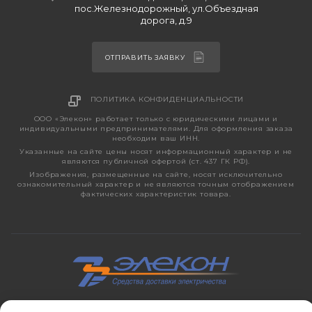
пос.Железнодорожный, ул.Объездная
дорога, д.9
ОТПРАВИТЬ ЗАЯВКУ
ПОЛИТИКА КОНФИДЕНЦИАЛЬНОСТИ
ООО «Элекон» работает только с юридическими лицами и
индивидуальными предпринимателями. Для оформления заказа
необходим ваш ИНН.
Указанные на сайте цены носят информационный характер и не
являются публичной офертой (ст. 437 ГК РФ).
Изображения, размещенные на сайте, носят исключительно
ознакомительный характер и не являются точным отображением
фактических характеристик товара.
2026 © ЭЛЕКОН – кабельно-проводниковая продукция,