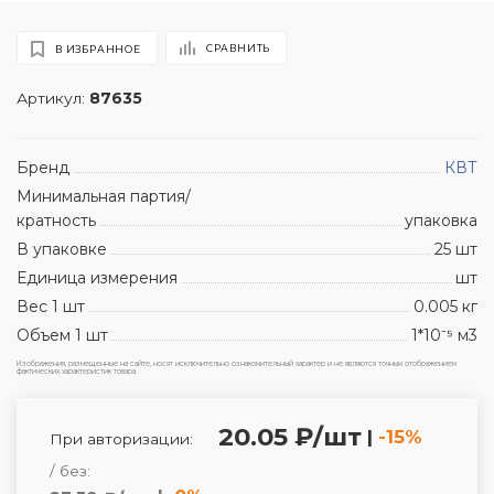
СРАВНИТЬ
В ИЗБРАННОЕ
Артикул:
87635
Бренд
КВТ
Минимальная партия/
кратность
упаковка
В упаковке
25 шт
Единица измерения
шт
Вес 1 шт
0.005 кг
Объем 1 шт
1*10⁻⁵ м3
Изображения, размещенные на сайте, носят исключительно ознакомительный характер и не являются точным отображением
фактических характеристик товара.
20.05 ₽/шт
|
-15%
При авторизации:
/ без: