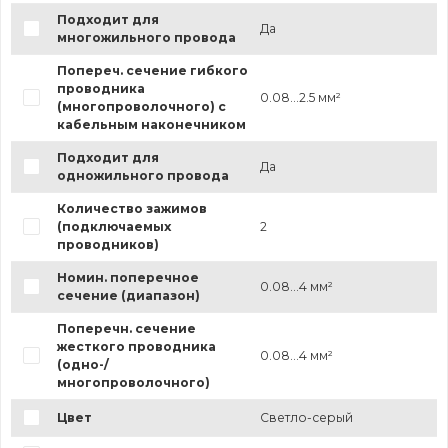
Подходит для
Да
многожильного провода
Попереч. сечение гибкого
проводника
0.08...2.5 мм²
(многопроволочного) с
кабельным наконечником
Подходит для
Да
одножильного провода
Количество зажимов
(подключаемых
2
проводников)
Номин. поперечное
0.08...4 мм²
сечение (диапазон)
Поперечн. сечение
жесткого проводника
0.08...4 мм²
(одно-/
многопроволочного)
Цвет
Светло-серый