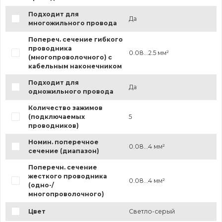
Подходит для
Да
многожильного провода
Попереч. сечение гибкого
проводника
0.08...2.5 мм²
(многопроволочного) с
кабельным наконечником
Подходит для
Да
одножильного провода
Количество зажимов
(подключаемых
5
проводников)
Номин. поперечное
0.08...4 мм²
сечение (диапазон)
Поперечн. сечение
жесткого проводника
0.08...4 мм²
(одно-/
многопроволочного)
Цвет
Светло-серый