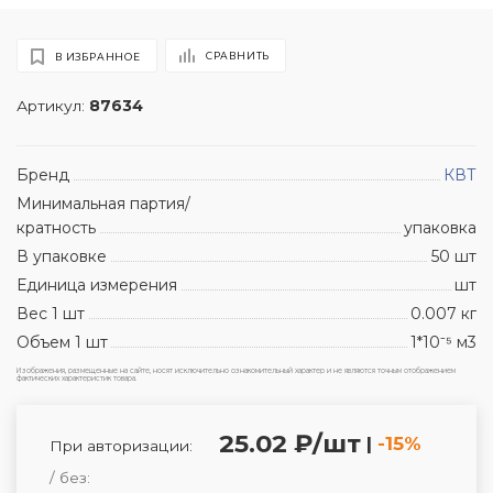
СРАВНИТЬ
В ИЗБРАННОЕ
Артикул:
87634
Бренд
КВТ
Минимальная партия/
кратность
упаковка
В упаковке
50 шт
Единица измерения
шт
Вес 1 шт
0.007 кг
Объем 1 шт
1*10⁻⁵ м3
Изображения, размещенные на сайте, носят исключительно ознакомительный характер и не являются точным отображением
фактических характеристик товара.
25.02 ₽/шт
|
-15%
При авторизации:
/ без: