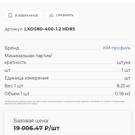
СРАВНИТЬ
В ИЗБРАННОЕ
Артикул:
LXDS80-400-1.2 HD85
Бренд
КМ-профиль
Минимальная партия/
кратность
штука
шт.
1 шт
Единица измерения
шт
Вес 1 шт
8.25 кг
Объем 1 шт
0.18 м3
Изображения, размещенные на сайте, носят исключительно ознакомительный характер и не являются точным отображением
фактических характеристик товара.
Базовая цена:
19 006.47
₽
/шт