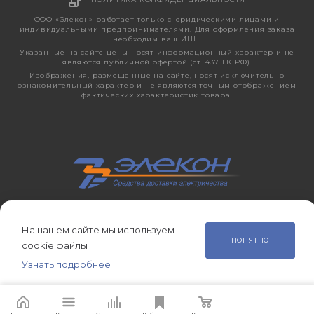
ООО «Элекон» работает только с юридическими лицами и
индивидуальными предпринимателями. Для оформления заказа
необходим ваш ИНН.
Указанные на сайте цены носят информационный характер и не
являются публичной офертой (ст. 437 ГК РФ).
Изображения, размещенные на сайте, носят исключительно
ознакомительный характер и не являются точным отображением
фактических характеристик товара.
2026 © ЭЛЕКОН – кабельно-проводниковая продукция,
электротехническая продукция, светотехника с 1998 года.
На нашем сайте мы используем
ПОНЯТНО
cookie файлы
Узнать подробнее