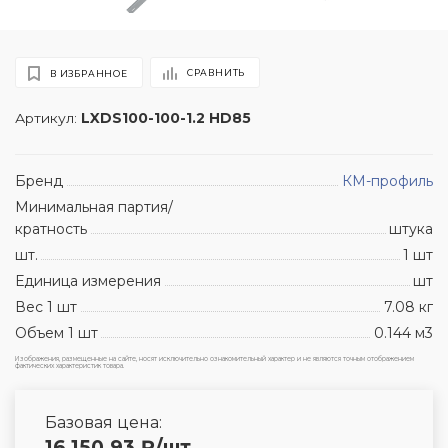
СРАВНИТЬ
В ИЗБРАННОЕ
Артикул:
LXDS100-100-1.2 HD85
Бренд
КМ-профиль
Минимальная партия/
кратность
штука
шт.
1 шт
Единица измерения
шт
Вес 1 шт
7.08 кг
Объем 1 шт
0.144 м3
Изображения, размещенные на сайте, носят исключительно ознакомительный характер и не являются точным отображением
фактических характеристик товара.
Базовая цена:
16 150.93
₽
/шт