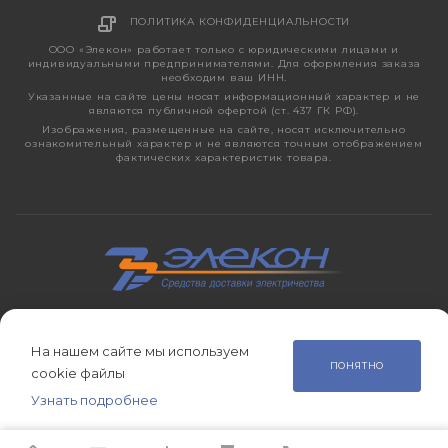
ПОЛИТИКА КОНФИДЕНЦИАЛЬНОСТИ
ООО «Элекон» работает только с юридическими лицами и
индивидуальными предпринимателями. Для оформления заказа
необходим ваш ИНН.
Указанные на сайте цены носят информационный характер и не
являются публичной офертой (ст. 437 ГК РФ).
Изображения, размещенные на сайте, носят исключительно
ознакомительный характер и не являются точным отображением
фактических характеристик товара.
2026 © ЭЛЕКОН – кабельно-проводниковая продукция,
электротехническая продукция, светотехника с 1998 года.
На нашем сайте мы используем
ПОНЯТНО
cookie файлы
Узнать подробнее