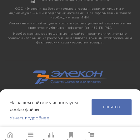
ООО «Элекон» работает только с юридическими лицами и
индивидуальными предпринимателями. Для оформления заказа
необходим ваш ИНН.
Указанные на сайте цены носят информационный характер и не
являются публичной офертой (ст. 437 ГК РФ).
Изображения, размещенные на сайте, носят исключительно
ознакомительный характер и не являются точным отображением
фактических характеристик товара.
2026 © ЭЛЕКОН – кабельно-проводниковая продукция,
электротехническая продукция, светотехника с 1998 года.
На нашем сайте мы используем
ПОНЯТНО
cookie файлы
Узнать подробнее