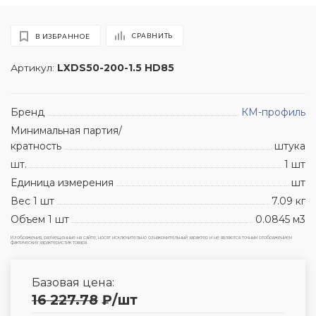
СРАВНИТЬ
В ИЗБРАННОЕ
Артикул:
LXDS50-200-1.5 HD85
Бренд
КМ-профиль
Минимальная партия/
кратность
штука
шт.
1 шт
Единица измерения
шт
Вес 1 шт
7.09 кг
Объем 1 шт
0.0845 м3
Изображения, размещенные на сайте, носят исключительно ознакомительный характер и не являются точным отображением
фактических характеристик товара.
Базовая цена:
16 227.78
₽
/шт