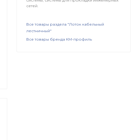
системы, системы для прокладки инженерных
сетей.
Все товары раздела "Лоток кабельный
лестничный"
Все товары бренда КМ-профиль