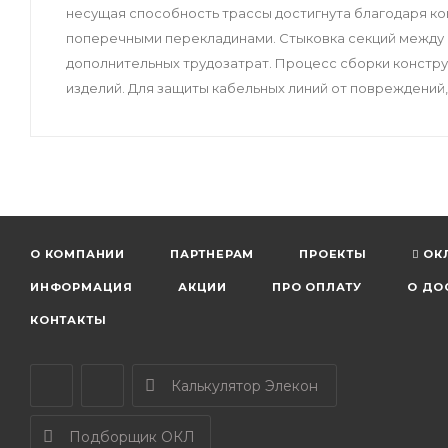
несущая способность трассы достигнута благодаря ко
поперечными перекладинами. Стыковка секций между 
дополнительных трудозатрат. Процесс сборки констр
изделий. Для защиты кабельных линий от повреждений,
О КОМПАНИИ
ПАРТНЕРАМ
ПРОЕКТЫ
ОК
ИНФОРМАЦИЯ
АКЦИИ
ПРО ОПЛАТУ
О ДО
КОНТАКТЫ
Калькулятор Элекон
Подборщик ОКЛ