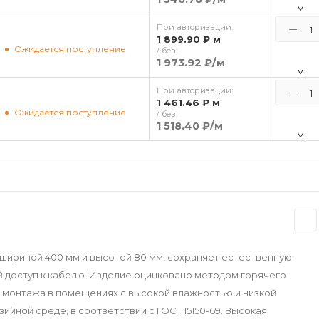
м
При авторизации:
1 899.90 ₽
м
Ожидается поступление
/ без:
1 973.92 ₽
/м
м
При авторизации:
1 461.46 ₽
м
Ожидается поступление
/ без:
1 518.40 ₽
/м
м
 шириной 400 мм и высотой 80 мм, сохраняет естественную
 доступ к кабелю. Изделие оцинковано методом горячего
я монтажа в помещениях с высокой влажностью и низкой
ийной среде, в соответствии с ГОСТ 15150-69. Высокая