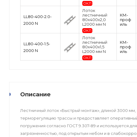
ОКЛ
Лоток
лестничный
КМ-
LL80-400-2.0-
80х400х2,0
проф
2000 N
L2000 мм N
иль
ОКЛ
Лоток
лестничный
КМ-
LL80-400-1.5-
80х400х1,5
проф
2000 N
L2000 мм N
иль
ОКЛ
Описание
Лестничный лоток «Быстрый монтаж», длиной 3000 мм,
терморегуляцию трассы и предоставляет оперативный
погружения согласно ГОСТ 9.307-89 и используется дл
загрязненностью, под открытым небом и в слабокорроз