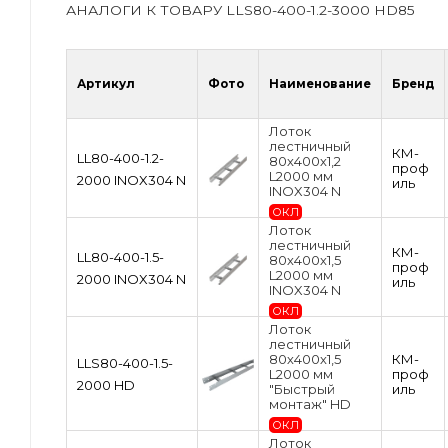
АНАЛОГИ К ТОВАРУ LLS80-400-1.2-3000 HD85
Артикул
Фото
Наименование
Бренд
Лоток
лестничный
КМ-
LL80-400-1.2-
80х400х1,2
проф
L2000 мм
2000 INOX304 N
иль
INOX304 N
ОКЛ
Лоток
лестничный
КМ-
LL80-400-1.5-
80х400х1,5
проф
L2000 мм
2000 INOX304 N
иль
INOX304 N
ОКЛ
Лоток
лестничный
80х400х1,5
КМ-
LLS80-400-1.5-
L2000 мм
проф
2000 HD
"Быстрый
иль
монтаж" HD
ОКЛ
Лоток