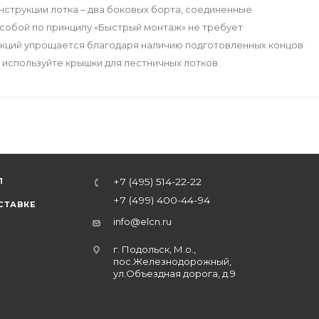
нструкции лотка – два боковых борта, соединенные
собой по принципу «Быстрый монтаж» не требует
укций упрощается благодаря наличию подготовленных концов
 используйте крышки для лестничных лотков.
Л
+7 (495) 514-22-22
+7 (499) 400-44-94
СТАВКЕ
info@elcn.ru
г. Подольск, М.о.,
пос.Железнодорожный,
ул.Объездная дорога, д.9