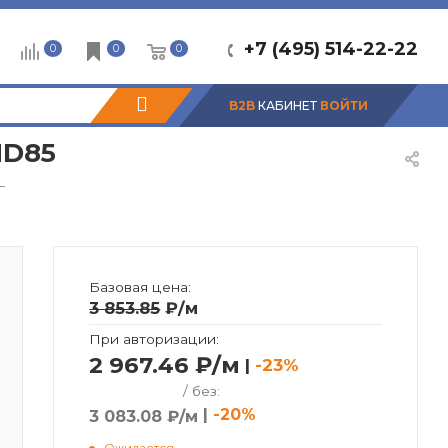
+7 (495) 514-22-22
0
0
0
B2B
КАБИНЕТ
ВОЙТИ
HD85
—
Базовая цена:
3 853.85
₽
/м
При авторизации:
2 967.46 ₽/м
|
-23%
/ без:
|
-20%
3 083.08 ₽/м
Ожидается