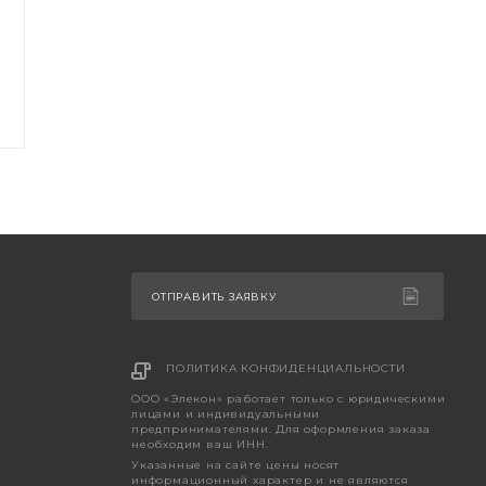
ОТПРАВИТЬ ЗАЯВКУ
ПОЛИТИКА КОНФИДЕНЦИАЛЬНОСТИ
ООО «Элекон» работает только с юридическими
лицами и индивидуальными
предпринимателями. Для оформления заказа
необходим ваш ИНН.
Указанные на сайте цены носят
информационный характер и не являются