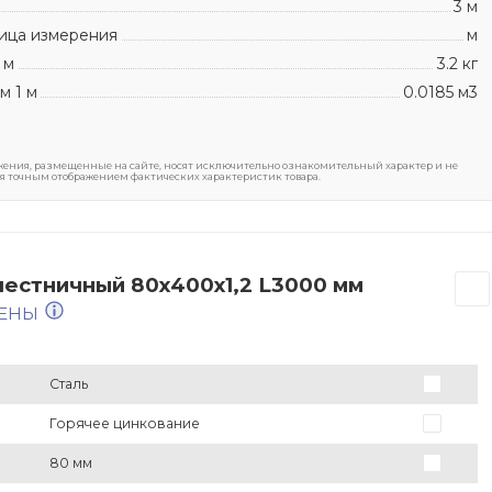
3 м
ица измерения
м
 м
3.2 кг
м 1 м
0.0185 м3
ения, размещенные на сайте, носят исключительно ознакомительный характер и не
я точным отображением фактических характеристик товара.
лестничный 80х400х1,2 L3000 мм
МЕНЫ
Сталь
Горячее цинкование
80 мм