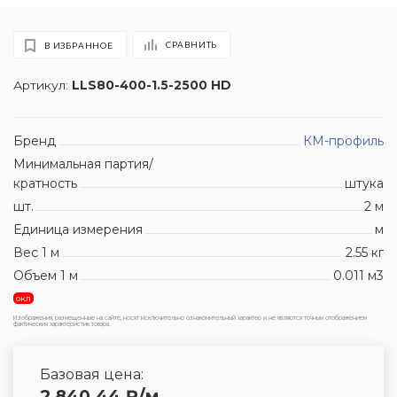
СРАВНИТЬ
В ИЗБРАННОЕ
Артикул:
LLS80-400-1.5-2500 HD
Бренд
КМ-профиль
Минимальная партия/
кратность
штука
шт.
2 м
Единица измерения
м
Вес 1 м
2.55 кг
Объем 1 м
0.011 м3
окл
Изображения, размещенные на сайте, носят исключительно ознакомительный характер и не являются точным отображением
фактических характеристик товара.
Базовая цена:
2 840.44
₽
/м