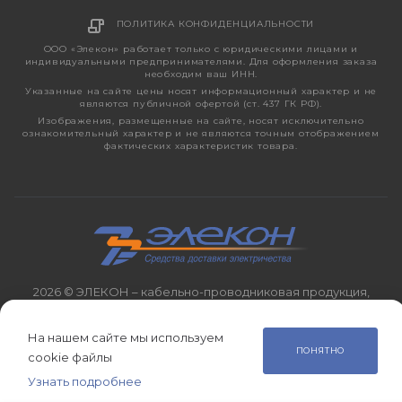
ПОЛИТИКА КОНФИДЕНЦИАЛЬНОСТИ
ООО «Элекон» работает только с юридическими лицами и
индивидуальными предпринимателями. Для оформления заказа
необходим ваш ИНН.
Указанные на сайте цены носят информационный характер и не
являются публичной офертой (ст. 437 ГК РФ).
Изображения, размещенные на сайте, носят исключительно
ознакомительный характер и не являются точным отображением
фактических характеристик товара.
2026 © ЭЛЕКОН – кабельно-проводниковая продукция,
электротехническая продукция, светотехника с 1998 года.
На нашем сайте мы используем
ПОНЯТНО
cookie файлы
Узнать подробнее