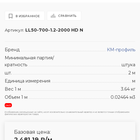
СРАВНИТЬ
В ИЗБРАННОЕ
Артикул:
LL50-700-1.2-2000 HD N
Бренд
КМ-профиль
Минимальная партия/
кратность
штука
шт.
2 м
Единица измерения
м
Вес 1 м
3.64 кг
Объем 1 м
0.02464 м3
окл
Изображения, размещенные на сайте, носят исключительно ознакомительный характер и не являются точным отображением
фактических характеристик товара.
Базовая цена:
2 481.19
₽
/м