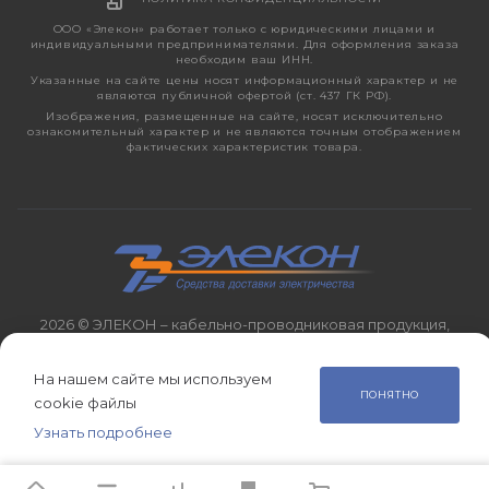
ООО «Элекон» работает только с юридическими лицами и
индивидуальными предпринимателями. Для оформления заказа
необходим ваш ИНН.
Указанные на сайте цены носят информационный характер и не
являются публичной офертой (ст. 437 ГК РФ).
Изображения, размещенные на сайте, носят исключительно
ознакомительный характер и не являются точным отображением
фактических характеристик товара.
2026 © ЭЛЕКОН – кабельно-проводниковая продукция,
электротехническая продукция, светотехника с 1998 года.
На нашем сайте мы используем
ПОНЯТНО
cookie файлы
Узнать подробнее