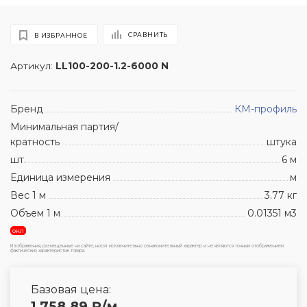
СРАВНИТЬ
В ИЗБРАННОЕ
Артикул:
LL100-200-1.2-6000 N
Бренд
КМ-профиль
Минимальная партия/
кратность
штука
шт.
6 м
Единица измерения
м
Вес 1 м
3.77 кг
Объем 1 м
0.01351 м3
окл
Изображения, размещенные на сайте, носят исключительно ознакомительный характер и не являются точным отображением
фактических характеристик товара.
Базовая цена:
1 758.89
₽
/м