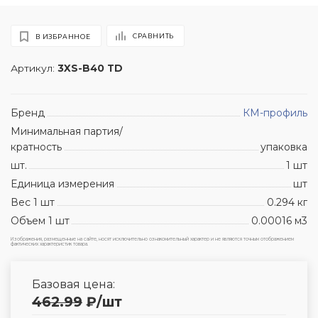
СРАВНИТЬ
В ИЗБРАННОЕ
Артикул:
3XS-B40 TD
Бренд
КМ-профиль
Минимальная партия/
кратность
упаковка
шт.
1 шт
Единица измерения
шт
Вес 1 шт
0.294 кг
Объем 1 шт
0.00016 м3
Изображения, размещенные на сайте, носят исключительно ознакомительный характер и не являются точным отображением
фактических характеристик товара.
Базовая цена:
462.99
₽
/шт