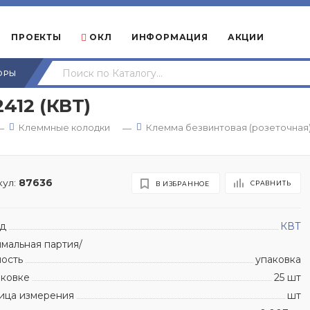
ПРОЕКТЫ
ОКЛ
ИНФОРМАЦИЯ
АКЦИИ
ОРЫ
412 (КВТ)
Клеммные колодки
Клемма безвинтовая (розеточная
—
—
ул:
87636
СРАВНИТЬ
В ИЗБРАННОЕ
д
КВТ
мальная партия/
ность
упаковка
аковке
25 шт
ица измерения
шт