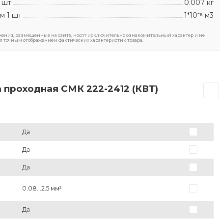
 шт
0.007 кг
м 1 шт
1*10⁻⁵ м3
ения, размещенные на сайте, носят исключительно ознакомительный характер и не
я точным отображением фактических характеристик товара.
 проходная СМК 222-2412 (КВТ)
Да
Да
Да
0.08...2.5 мм²
Да