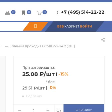
+7 (495) 514-22-22
0
0
0
B2B
КАБИНЕТ
ВОЙТИ
)
Клемма проходная СМК 222-2412 (КВТ)
—
При авторизации:
25.08 ₽/шт
|
-15%
/ без:
|
0%
29.51 ₽/шт
Под заказ
шт
В КОРЗИНУ