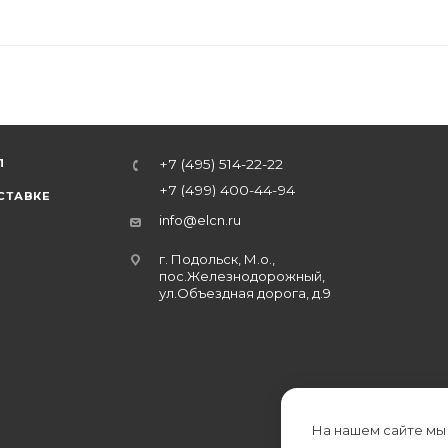
Л
+7 (495) 514-22-22
+7 (499) 400-44-94
СТАВКЕ
info@elcn.ru
г. Подольск, М.о.,
пос.Железнодорожный,
ул.Объездная дорога, д.9
На нашем сайте мы