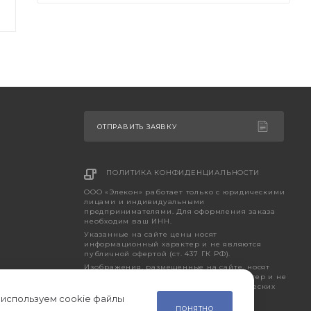
ОТПРАВИТЬ ЗАЯВКУ
ПОЛИТИКА КОНФИДЕНЦИАЛЬНОСТИ
ООО «Элекон» работает только с юридическими
лицами и индивидуальными
предпринимателями. Для оформления заказа
необходим ваш ИНН.
Указанные на сайте цены носят
информационный характер и не являются
публичной офертой (ст. 437 ГК РФ).
Изображения, размещенные на сайте, носят
исключительно ознакомительный характер и не
являются точным отображением фактических
характеристик товара.
 используем cookie файлы
ПОНЯТНО