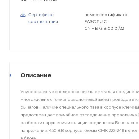
Сертификат
номер сертификата:
соответствия
ЕАЭС.RU.С-
CN.НB73.B.00101/22
Описание
Универсальные изолированные клеммы для соединени
многожильных тонкопроволочных.Зажим проводов в 
рычагов.Наличие специального паза в корпусе клемм
предотвращает случайное отсоединение проводника.
разбора и нарушения изоляции соединения.Безопасно
напряжение: 450 В.В корпусе клемм СМК 222-2411 выпо
в блоки.