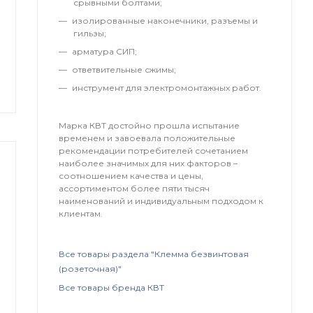
срывными болтами;
изолированные наконечники, разъемы и
гильзы;
арматура СИП;
ответвительные сжимы;
инструмент для электромонтажных работ.
Марка КВТ достойно прошла испытание
временем и завоевала положительные
рекомендации потребителей сочетанием
наиболее значимых для них факторов –
соотношением качества и цены,
ассортиментом более пяти тысяч
наименований и индивидуальным подходом к
клиентам.
Все товары раздела "Клемма безвинтовая
(розеточная)"
Все товары бренда КВТ