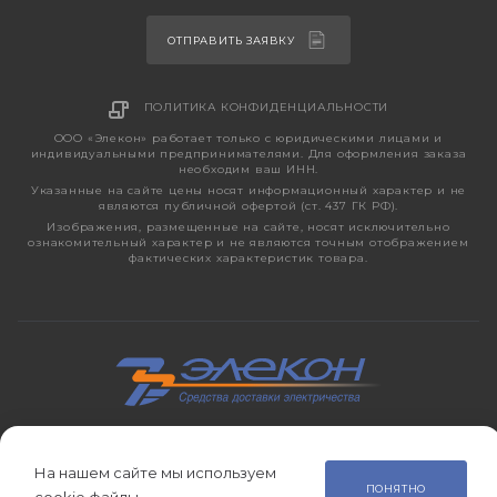
ОТПРАВИТЬ ЗАЯВКУ
ПОЛИТИКА КОНФИДЕНЦИАЛЬНОСТИ
ООО «Элекон» работает только с юридическими лицами и
индивидуальными предпринимателями. Для оформления заказа
необходим ваш ИНН.
Указанные на сайте цены носят информационный характер и не
являются публичной офертой (ст. 437 ГК РФ).
Изображения, размещенные на сайте, носят исключительно
ознакомительный характер и не являются точным отображением
фактических характеристик товара.
2026 © ЭЛЕКОН – кабельно-проводниковая продукция,
электротехническая продукция, светотехника с 1998 года.
На нашем сайте мы используем
ПОНЯТНО