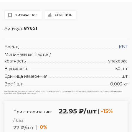
СРАВНИТЬ
В ИЗБРАННОЕ
Артикул:
87651
Бренд
КВТ
Минимальная партия/
кратность
упаковка
В упаковке
50 шт
Единица измерения
шт
Вес 1 шт
0.003 кг
Изображения, размещенные на сайте, носят исключительно ознакомительный характер и не являются точным отображением
фактических характеристик товара.
22.95 ₽/шт
|
-15%
При авторизации:
/ без:
|
0%
27 ₽/шт