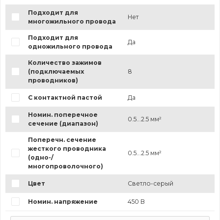
Подходит для
Нет
многожильного провода
Подходит для
Да
одножильного провода
Количество зажимов
(подключаемых
8
проводников)
С контактной пастой
Да
Номин. поперечное
0.5...2.5 мм²
сечение (диапазон)
Поперечн. сечение
жесткого проводника
0.5...2.5 мм²
(одно-/
многопроволочного)
Цвет
Светло-серый
Номин. напряжение
450 В