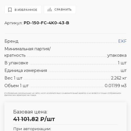
СРАВНИТЬ
В ИЗБРАННОЕ
Артикул:
PD-150-FC-4K0-43-B
Бренд
EKF
Минимальная партия/
кратность
упаковка
В упаковке
1 шт
Единица измерения
шт
Вес 1 шт
2.262 кг
Объем 1 шт
0.01199 м3
Изображения, размещенные на сайте, носят исключительно ознакомительный характер и не являются точным отображением
фактических характеристик товара.
Базовая цена:
41 101.82
₽
/шт
При авторизации: