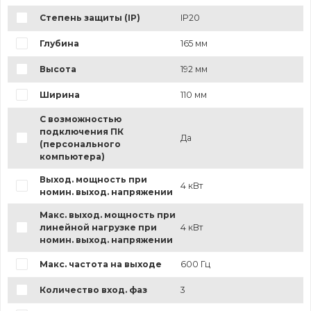
Степень защиты (IP)
IP20
Глубина
165 мм
Высота
192 мм
Ширина
110 мм
С возможностью
подключения ПК
Да
(персонального
компьютера)
Выход. мощность при
4 кВт
номин. выход. напряжении
Макс. выход. мощность при
линейной нагрузке при
4 кВт
номин. выход. напряжении
Макс. частота на выходе
600 Гц
Количество вход. фаз
3