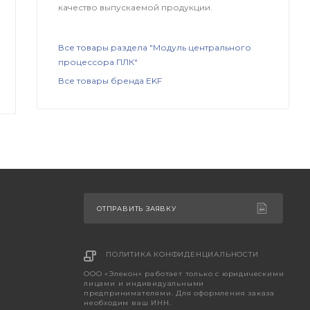
качество выпускаемой продукции.
Все товары раздела "Модуль центрального
процессора ПЛК"
Все товары бренда EKF
ОТПРАВИТЬ ЗАЯВКУ
ПОЛИТИКА КОНФИДЕНЦИАЛЬНОСТИ
ООО «Элекон» работает только с юридическими
лицами и индивидуальными
предпринимателями. Для оформления заказа
необходим ваш ИНН.