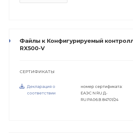
Файлы к Конфигурируемый контролл
RX500-V
СЕРТИФИКАТЫ
Декларация о
номер сертификата:
соответствии
ЕАЭС N RU Д-
RU.РА06.В.84701/24