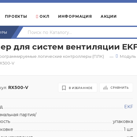
ПРОЕКТЫ
ОКЛ
ИНФОРМАЦИЯ
АКЦИИ
ОРЫ
р для систем вентиляции EKF
рограммируемые логические контроллеры (ПЛК)
Модуль 
—
RX500-V
ул:
RX500-V
СРАВНИТЬ
В ИЗБРАННОЕ
д
EKF
мальная партия/
ность
упаковка
аковке
1 шт