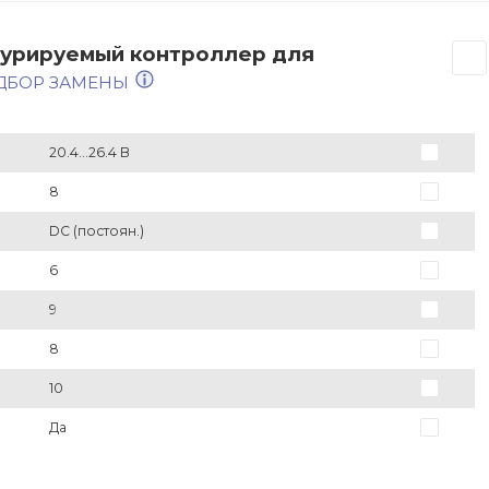
гурируемый контроллер для
ДБОР ЗАМЕНЫ
20.4...26.4 В
8
DC (постоян.)
6
9
8
10
Да