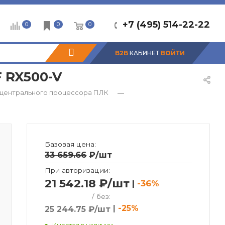
+7 (495) 514-22-22
0
0
0
B2B
КАБИНЕТ
ВОЙТИ
 RX500-V
центрального процессора ПЛК
—
Базовая цена:
33 659.66
₽
/шт
При авторизации:
21 542.18 ₽/шт
|
-36%
/ без:
|
-25%
25 244.75 ₽/шт
Имеется в наличии