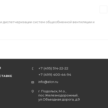
 и диспетчеризации систем общеобменной вентиляции и
Л
+7 (495) 514-22-22
+7 (499) 400-44-94
СТАВКЕ
info@elcn.ru
г. Подольск, М.о.,
пос.Железнодорожный,
ул.Объездная дорога, д.9