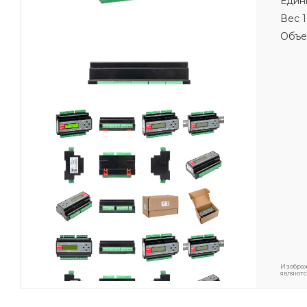
Един
Вес 1
Объе
Изображ
являютс