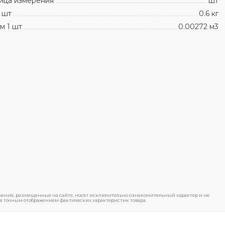
ица измерения
шт
 шт
0.6 кг
м 1 шт
0.00272 м3
ения, размещенные на сайте, носят исключительно ознакомительный характер и не
я точным отображением фактических характеристик товара.