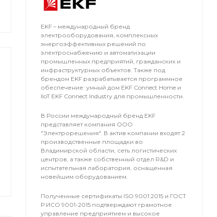
EKF – международный бренд
электрооборудования, комплексных
энергоэффективных решений по
электроснабжению и автоматизации
промышленных предприятий, гражданских и
инфраструктурных объектов. Также под
брендом EKF разрабатывается программное
обеспечение: умный дом EKF Connect Home и
IIoT EKF Connect Industry для промышленности.
В России международный бренд EKF
представляет компания OOO
"Электрорешения". В актив компании входят 2
производственные площадки во
Владимирской области, сеть логистических
центров, а также собственный отдел R&D и
испытательная лаборатория, оснащенная
новейшим оборудованием.
Полученные сертификаты ISO 9001:2015 и ГОСТ
Р ИСО 9001-2015 подтверждают грамотное
управление предприятием и высокое