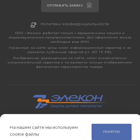
ОТПРАВИТЬ ЗАЯВКУ
ПОЛИТИКА КОНФИДЕНЦИАЛЬНОСТИ
ООО «Элекон» работает только с юридическими лицами и
индивидуальными предпринимателями. Для оформления заказа
необходим ваш ИНН.
Указанные на сайте цены носят информационный характер и не
являются публичной офертой (ст. 437 ГК РФ).
Изображения, размещенные на сайте, носят исключительно
ознакомительный характер и не являются точным отображением
фактических характеристик товара.
2026 © ЭЛЕКОН – кабельно-проводниковая продукция,
электротехническая продукция, светотехника с 1998 года.
На нашем сайте мы используем
ПОНЯТНО
cookie файлы