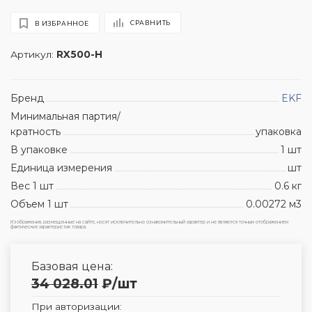
СРАВНИТЬ
В ИЗБРАННОЕ
Артикул:
RX500-H
Бренд
EKF
Минимальная партия/
кратность
упаковка
В упаковке
1 шт
Единица измерения
шт
Вес 1 шт
0.6 кг
Объем 1 шт
0.00272 м3
Изображения, размещенные на сайте, носят исключительно ознакомительный характер и не являются точным отображением
фактических характеристик товара.
Базовая цена:
34 028.01
₽
/шт
При авторизации: