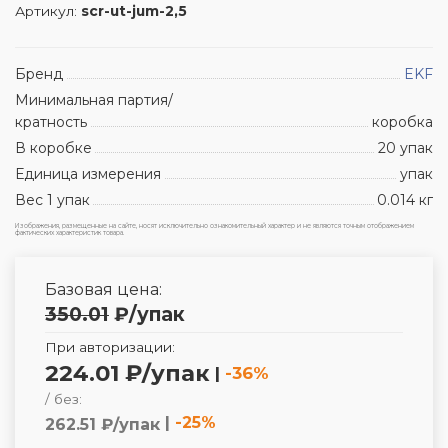
Артикул:
scr-ut-jum-2,5
Бренд
EKF
Минимальная партия/
кратность
коробка
В коробке
20 упак
Единица измерения
упак
Вес 1 упак
0.014 кг
Изображения, размещенные на сайте, носят исключительно ознакомительный характер и не являются точным отображением
фактических характеристик товара.
Базовая цена:
350.01
₽
/упак
При авторизации:
224.01 ₽/упак
|
-36%
/ без:
|
-25%
262.51 ₽/упак