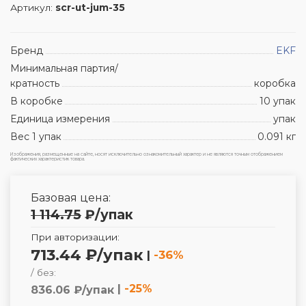
Артикул:
scr-ut-jum-35
Бренд
EKF
Минимальная партия/
кратность
коробка
В коробке
10 упак
Единица измерения
упак
Вес 1 упак
0.091 кг
Изображения, размещенные на сайте, носят исключительно ознакомительный характер и не являются точным отображением
фактических характеристик товара.
Базовая цена:
1 114.75
₽
/упак
При авторизации:
713.44 ₽/упак
|
-36%
/ без:
|
-25%
836.06 ₽/упак