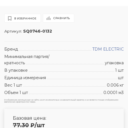
СРАВНИТЬ
В ИЗБРАННОЕ
Артикул:
SQ0746-0132
Бренд
TDM ЕLECTRIC
Минимальная партия/
кратность
упаковка
В упаковке
1 шт
Единица измерения
шт
Вес 1 шт
0.006 кг
Объем 1 шт
0.0001 м3
Изображения, размещенные на сайте, носят исключительно ознакомительный характер и не являются точным отображением
фактических характеристик товара.
Базовая цена:
77.30
₽
/шт