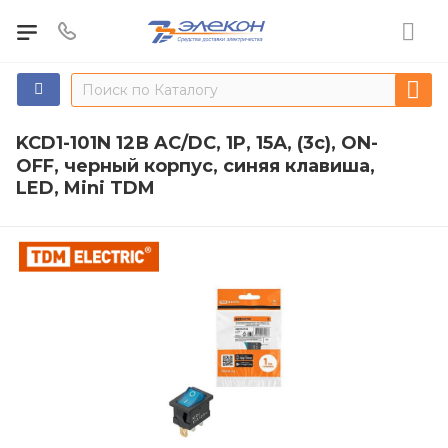
KCD1-101N 12В AC/DC, 1P, 15А, (3с), ON-
OFF, черный корпус, синяя клавиша,
LED, Mini TDM