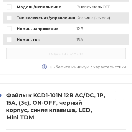
Модель/исполнение
Выключатель OFF
Тип включения/управления
Клавиша (качели)
Номин. напряжение
12 В
Номин. ток
15 А
Выберите минимум 3 характеристики
Файлы к KCD1-101N 12В AC/DC, 1P,
15А, (3с), ON-OFF, черный
корпус, синяя клавиша, LED,
Mini TDM