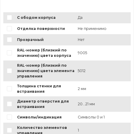
С ободом корпуса
Да
Отделка поверхности
Не применимо
Прозрачный
Нет
RAL-номер (близкий по
9005
значению) цвета корпуса
RAL-номер (близкий по
значению) цвета элемента
5012
управления
Толщина стенки для
2 мм
встраивания
Диаметр отверстия для
20...21 мм
встраивания
Символы/индикация
Символы 0 и 1
Количество элементов
1
управления