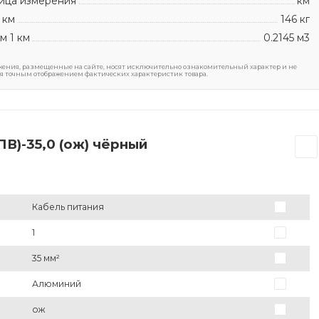
ица измерения
км
 км
146 кг
м 1 км
0.2145 м3
ения, размещенные на сайте, носят исключительно ознакомительный характер и не
я точным отображением фактических характеристик товара.
В)-35,0 (ож) чёрный
Кабель питания
1
35 мм²
Алюминий
ож