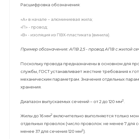
Расшифровка обозначения:
«А» в начале – алюминиевая жила;
«П» - провод;
«В» - изоляция из
ПВХ-пластиката
(винила).
Пример обозначения: АПВ 2,5 - провод АПВ с жилой се
Поскольку провода предназначены в основном для пр
службы, ГОСТ устанавливает жесткие требования к го
механическим параметрам. Значения отдельных парам
хранения.
2
Диапазон выпускаемых сечений – от 2 до 120 мм
.
2
Жилы до 16 мм
включительно выполняются только моно
отдельных проволок (число проволок: не менее 7 для с
2
менее 37 для сечения 120 мм
).