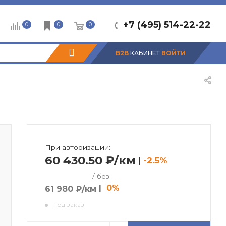
+7 (495) 514-22-22
0
0
0
B2B
КАБИНЕТ
ВОЙТИ
При авторизации:
60 430.50 ₽/км
|
-2.5%
/ без:
|
0%
61 980 ₽/км
Под заказ