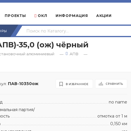
ПРОЕКТЫ
ОКЛ
ИНФОРМАЦИЯ
АКЦИИ
ОРЫ
ПВ)-35,0 (ож) чёрный
становочный алюминиевый
АПВ
—
—
ул:
ПАВ-10350ож
СРАВНИТЬ
В ИЗБРАННОЕ
д
no name
мальная партия/
ность
отмотка от 1 м
а
0,150 км