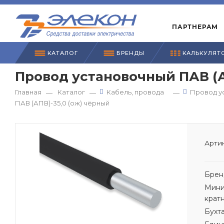
ПАРТНЕРАМ
КАТАЛОГ
БРЕНДЫ
КАЛЬКУЛЯТ
Провод установочный ПАВ (А
Главная
Каталог
Кабель, провода
Провод у
—
—
—
ПАВ (АПВ)-35,0 (ож) чёрный
Артик
Брен
Мини
крат
Бухт