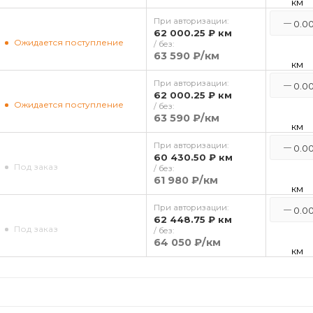
км
При авторизации:
62 000.25 ₽
км
Ожидается поступление
/ без:
63 590 ₽
/км
км
При авторизации:
62 000.25 ₽
км
Ожидается поступление
/ без:
63 590 ₽
/км
км
При авторизации:
60 430.50 ₽
км
Под заказ
/ без:
61 980 ₽
/км
км
При авторизации:
62 448.75 ₽
км
Под заказ
/ без:
64 050 ₽
/км
км