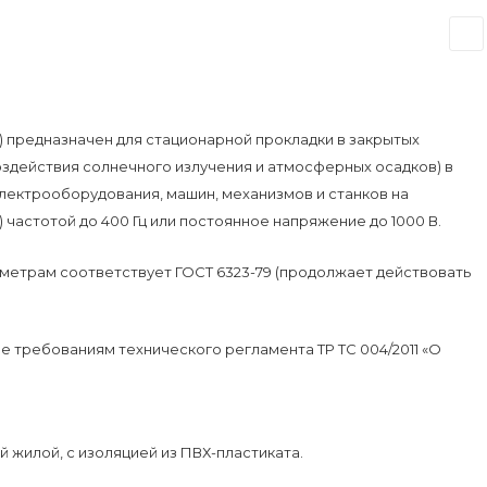
 предназначен для стационарной прокладки в закрытых
оздействия солнечного излучения и атмосферных осадков) в
электрооборудования, машин, механизмов и станков на
) частотой до 400 Гц или постоянное напряжение до 1000 В.
метрам соответствует ГОСТ 6323-79 (продолжает действовать
 требованиям технического регламента ТР ТС 004/2011 «О
 жилой, с изоляцией из
ПВХ-пластиката
.