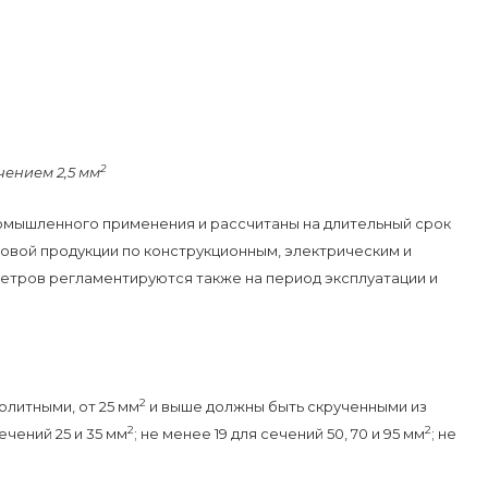
2
чением 2,5 мм
омышленного применения и рассчитаны на длительный срок
товой продукции по конструкционным, электрическим и
етров регламентируются также на период эксплуатации и
2
литными, от 25 мм
и выше должны быть скрученными из
2
2
ечений 25 и 35 мм
; не менее 19 для сечений 50, 70 и 95 мм
; не