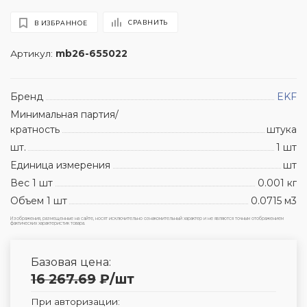
СРАВНИТЬ
В ИЗБРАННОЕ
Артикул:
mb26-655022
Бренд
EKF
Минимальная партия/
кратность
штука
шт.
1 шт
Единица измерения
шт
Вес 1 шт
0.001 кг
Объем 1 шт
0.0715 м3
Изображения, размещенные на сайте, носят исключительно ознакомительный характер и не являются точным отображением
фактических характеристик товара.
Базовая цена:
16 267.69
₽
/шт
При авторизации: