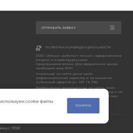
ОТПРАВИТЬ ЗАЯВКУ
ПОЛИТИКА КОНФИДЕНЦИАЛЬНОСТИ
ООО «Элекон» работает только с юридическими
лицами и индивидуальными
предпринимателями. Для оформления заказа
необходим ваш ИНН.
Указанные на сайте цены носят
информационный характер и не являются
публичной офертой (ст. 437 ГК РФ).
Изображения, размещенные на сайте, носят
исключительно ознакомительный характер и не
являются точным отображением фактических
характеристик товара.
 используем cookie файлы
ПОНЯТНО
ика с 1998