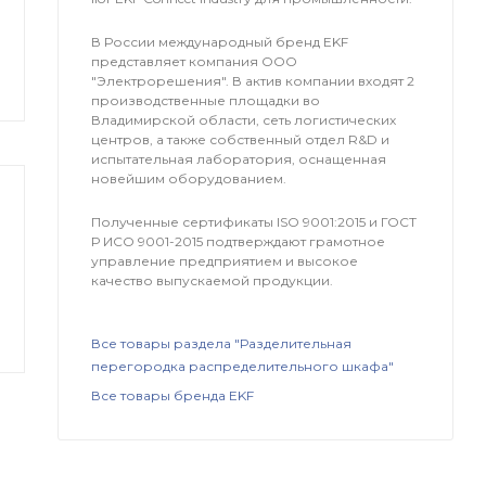
В России международный бренд EKF
представляет компания OOO
"Электрорешения". В актив компании входят 2
производственные площадки во
Владимирской области, сеть логистических
центров, а также собственный отдел R&D и
испытательная лаборатория, оснащенная
новейшим оборудованием.
Полученные сертификаты ISO 9001:2015 и ГОСТ
Р ИСО 9001-2015 подтверждают грамотное
управление предприятием и высокое
качество выпускаемой продукции.
Все товары раздела "Разделительная
перегородка распределительного шкафа"
Все товары бренда EKF