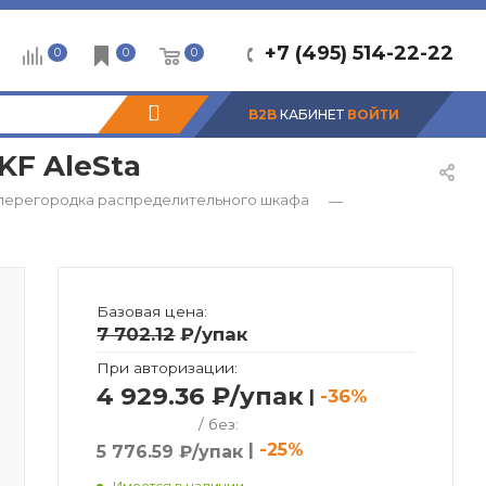
+7 (495) 514-22-22
0
0
0
B2B
КАБИНЕТ
ВОЙТИ
KF AleSta
перегородка распределительного шкафа
—
Базовая цена:
7 702.12
₽
/упак
При авторизации:
4 929.36 ₽/упак
|
-36%
/ без:
|
-25%
5 776.59 ₽/упак
Имеется в наличии