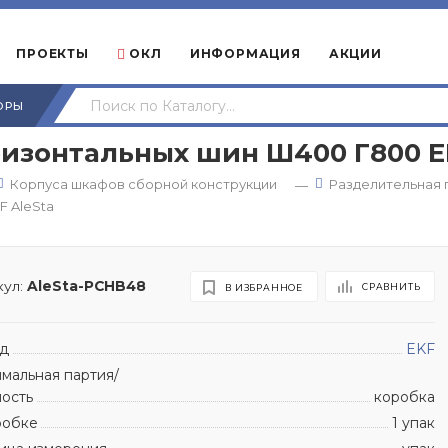
ПРОЕКТЫ
ОКЛ
ИНФОРМАЦИЯ
АКЦИИ
ОРЫ
изонтальных шин Ш400 Г800 E
Корпуса шкафов сборной конструкции
Разделительная 
—
F AleSta
ул:
AleSta-PCHB48
СРАВНИТЬ
В ИЗБРАННОЕ
д
EKF
мальная партия/
ность
коробка
робке
1 упак