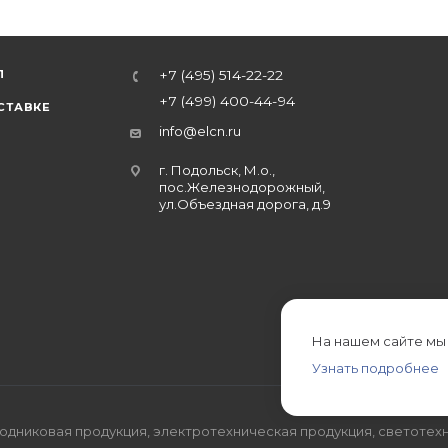
Л
+7 (495) 514-22-22
+7 (499) 400-44-94
СТАВКЕ
info@elcn.ru
г. Подольск, М.о.,
пос.Железнодорожный,
ул.Объездная дорога, д.9
На нашем сайте мы
Узнать подробнее
дниковая продукция, электротехническая продукция, светотехн