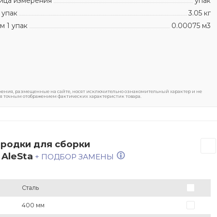
ица измерения
упак
 упак
3.05 кг
м 1 упак
0.00075 м3
ения, размещенные на сайте, носят исключительно ознакомительный характер и не
я точным отображением фактических характеристик товара.
ородки для сборки
AleSta
+ ПОДБОР ЗАМЕНЫ
Сталь
400 мм