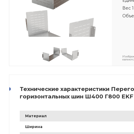
Един
Вес 1
Объе
Изображ
являютс
Технические характеристики Перег
горизонтальных шин Ш400 Г800 EKF 
Материал
Ширина