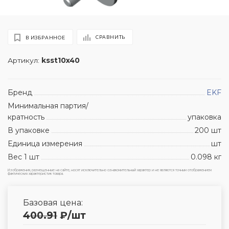
СРАВНИТЬ
В ИЗБРАННОЕ
Артикул:
ksst10x40
Бренд
EKF
Минимальная партия/
кратность
упаковка
В упаковке
200 шт
Единица измерения
шт
Вес 1 шт
0.098 кг
Изображения, размещенные на сайте, носят исключительно ознакомительный характер и не являются точным отображением
фактических характеристик товара.
Базовая цена:
400.91
₽
/шт