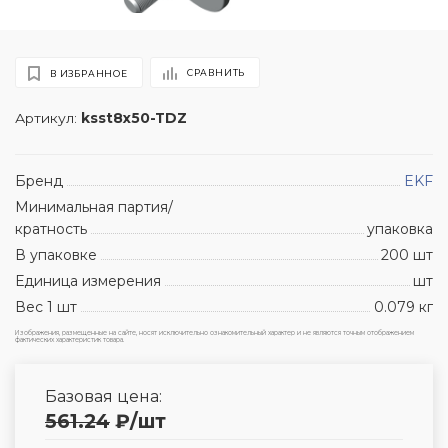
СРАВНИТЬ
В ИЗБРАННОЕ
Артикул:
ksst8x50-TDZ
Бренд
EKF
Минимальная партия/
кратность
упаковка
В упаковке
200 шт
Единица измерения
шт
Вес 1 шт
0.079 кг
Изображения, размещенные на сайте, носят исключительно ознакомительный характер и не являются точным отображением
фактических характеристик товара.
Базовая цена:
561.24
₽
/шт