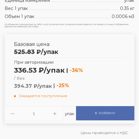
Единица измерения
упак
Вес 1 упак
0.35 кг
Объем 1 упак
0.0006 м3
Изображения, размещенные на сайте, носят исключительно ознакомительный характер и не являются точным отображением
фактических характеристик товара.
Базовая цена:
525.83
₽
/упак
При авторизации:
336.53 ₽/упак
|
-36%
/ без:
|
-25%
394.37 ₽/упак
Ожидается поступление
упак
В КОРЗИНУ
Цены приводятся с НДС