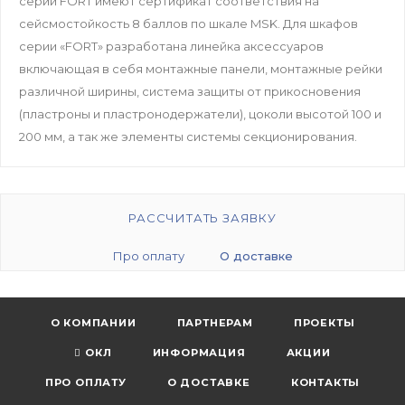
серии FORT имеют сертификат соответствия на
сейсмостойкость 8 баллов по шкале MSK. Для шкафов
серии «FORT» разработана линейка аксессуаров
включающая в себя монтажные панели, монтажные рейки
различной ширины, система защиты от прикосновения
(пластроны и пластронодержатели), цоколи высотой 100 и
200 мм, а так же элементы системы секционирования.
РАССЧИТАТЬ ЗАЯВКУ
Про оплату
О доставке
О КОМПАНИИ
ПАРТНЕРАМ
ПРОЕКТЫ
ОКЛ
ИНФОРМАЦИЯ
АКЦИИ
ПРО ОПЛАТУ
О ДОСТАВКЕ
КОНТАКТЫ