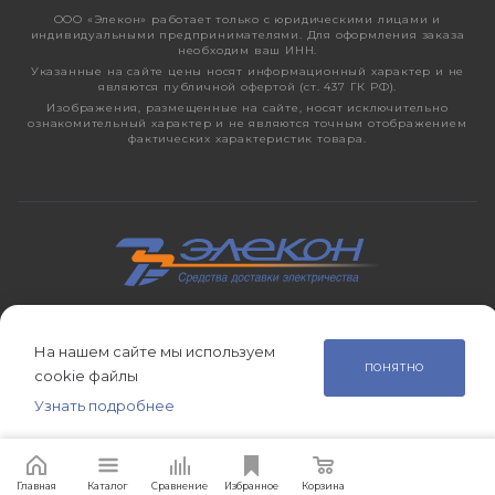
ООО «Элекон» работает только с юридическими лицами и
индивидуальными предпринимателями. Для оформления заказа
необходим ваш ИНН.
Указанные на сайте цены носят информационный характер и не
являются публичной офертой (ст. 437 ГК РФ).
Изображения, размещенные на сайте, носят исключительно
ознакомительный характер и не являются точным отображением
фактических характеристик товара.
2026 © ЭЛЕКОН – кабельно-проводниковая продукция,
электротехническая продукция, светотехника с 1998 года.
На нашем сайте мы используем
ПОНЯТНО
cookie файлы
Узнать подробнее
Главная
Сравнение
Корзина
Избранное
Каталог