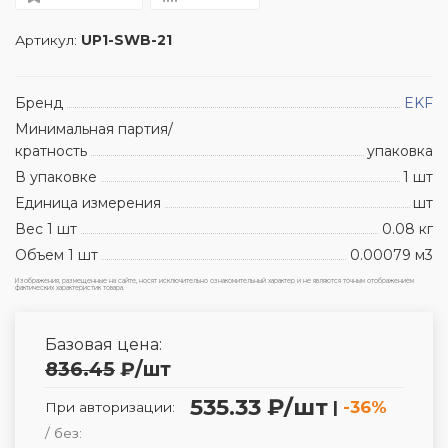
Артикул:
UP1-SWB-21
Бренд
EKF
Минимальная партия/
кратность
упаковка
В упаковке
1 шт
Единица измерения
шт
Вес 1 шт
0.08 кг
Объем 1 шт
0.00079 м3
Изображения, размещенные на сайте, носят исключительно ознакомительный характер и не являются точным отображением
фактических характеристик товара.
Базовая цена:
836.45
₽
/шт
535.33 ₽/шт
|
-36%
При авторизации:
/ без: