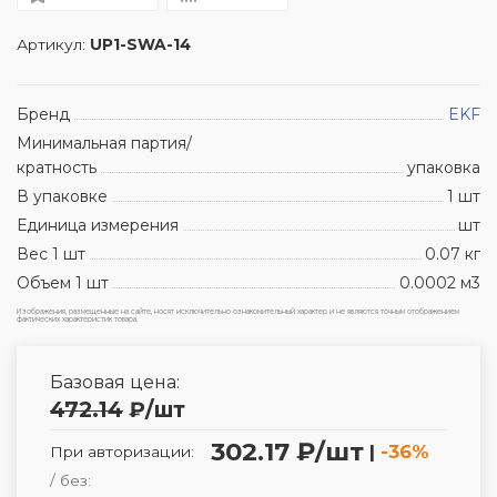
Артикул:
UP1-SWA-14
Бренд
EKF
Минимальная партия/
кратность
упаковка
В упаковке
1 шт
Единица измерения
шт
Вес 1 шт
0.07 кг
Объем 1 шт
0.0002 м3
Изображения, размещенные на сайте, носят исключительно ознакомительный характер и не являются точным отображением
фактических характеристик товара.
Базовая цена:
472.14
₽
/шт
302.17 ₽/шт
|
-36%
При авторизации:
/ без: