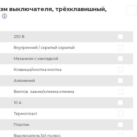
изм выключателя, трёхклавишный,
Ы
230 В
Внутренний / скрытый скрытый
Механизм с накладкой
Клавиша/кнопка кнопка
Алюминий
Винтов. зажим/клемма клемма
10 А
Термопласт
Пластик
Выключатель 3х1-полюс.