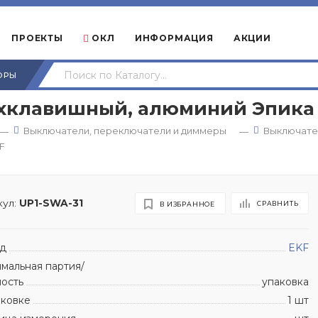
ПРОЕКТЫ
ОКЛ
ИНФОРМАЦИЯ
АКЦИИ
ОРЫ
ёхклавишный, алюминий Эпика
Выключатели, переключатели и диммеры
Выключате
—
—
F
ул:
UP1-SWA-31
СРАВНИТЬ
В ИЗБРАННОЕ
д
EKF
мальная партия/
ность
упаковка
аковке
1 шт