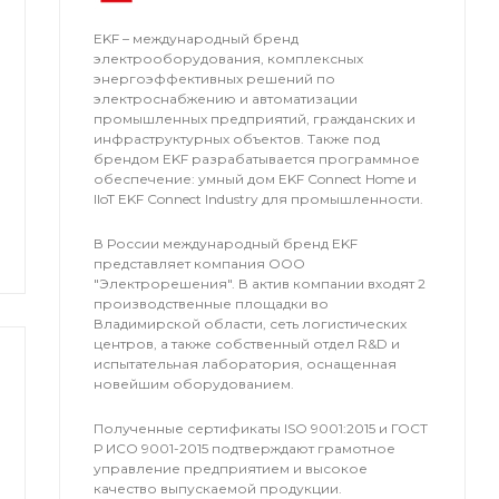
EKF – международный бренд
электрооборудования, комплексных
энергоэффективных решений по
электроснабжению и автоматизации
промышленных предприятий, гражданских и
инфраструктурных объектов. Также под
брендом EKF разрабатывается программное
обеспечение: умный дом EKF Connect Home и
IIoT EKF Connect Industry для промышленности.
В России международный бренд EKF
представляет компания OOO
"Электрорешения". В актив компании входят 2
производственные площадки во
Владимирской области, сеть логистических
центров, а также собственный отдел R&D и
испытательная лаборатория, оснащенная
новейшим оборудованием.
Полученные сертификаты ISO 9001:2015 и ГОСТ
Р ИСО 9001-2015 подтверждают грамотное
управление предприятием и высокое
качество выпускаемой продукции.