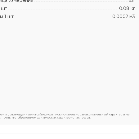
ица измерения
шт
 шт
0.08 кг
м 1 шт
0.0002 м3
ения, размещенные на сайте, носят исключительно ознакомительный характер и не
я точным отображением фактических характеристик товара.