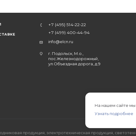
Л
+7 (495) 514-22-22
+7 (499) 400-44-94
СТАВКЕ
info@elcn.ru
г. Подольск, М.о.,
пос.Железнодорожный,
ул.Объездная дорога, д.9
На нашем сайте мы
Узнать подробнее
дниковая продукция, электротехническая продукция, светотехн