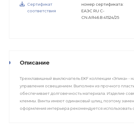
Сертификат
номер сертификата:
соответствия
ЕАЭС RU C-
CN.АЯ46.В.41524/25
Описание
Трехклавишный выключатель EKF коллекции «Эпика» - 
управления освещением. Выполнен из прочного пласти
обеспечивает долговечность материала. Изделие со
клеммы. Винты имеют одинаковый шлиц, поэтому замен
оформления интерьера рекомендуется использовать с 