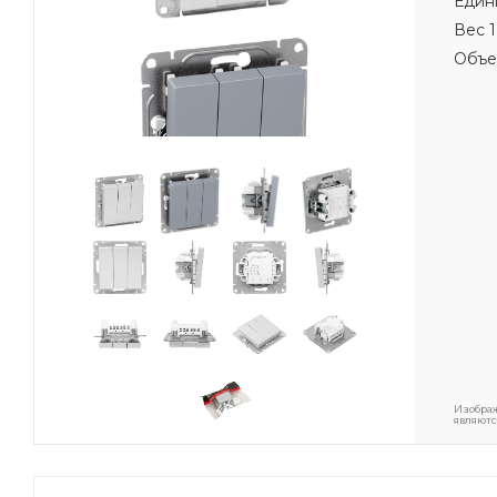
Един
Вес 1
Объе
Изображ
являютс