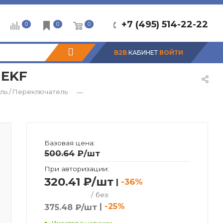
+7 (495) 514-22-22
0
0
0
B2B
КАБИНЕТ
ВОЙТИ
 EKF
ль / Переключатель
—
Базовая цена:
500.64
₽
/шт
При авторизации:
320.41 ₽/шт
|
-36%
/ без:
|
-25%
375.48 ₽/шт
Имеется в наличии