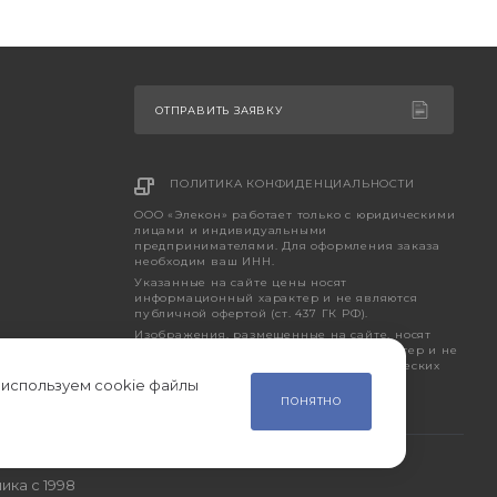
ОТПРАВИТЬ ЗАЯВКУ
ПОЛИТИКА КОНФИДЕНЦИАЛЬНОСТИ
ООО «Элекон» работает только с юридическими
лицами и индивидуальными
предпринимателями. Для оформления заказа
необходим ваш ИНН.
Указанные на сайте цены носят
информационный характер и не являются
публичной офертой (ст. 437 ГК РФ).
Изображения, размещенные на сайте, носят
исключительно ознакомительный характер и не
являются точным отображением фактических
характеристик товара.
 используем cookie файлы
ПОНЯТНО
ика с 1998