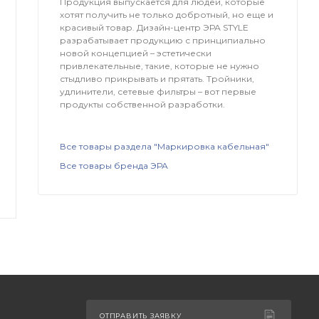
Продукция выпускается для людей, которые
хотят получить не только добротный, но еще и
красивый товар. Дизайн-центр ЭРА STYLE
разрабатывает продукцию с принципиально
новой концепцией – эстетически
привлекательные, такие, которые не нужно
стыдливо прикрывать и прятать. Тройники,
удлинители, сетевые фильтры – вот первые
продукты собственной разработки.
Все товары раздела "Маркировка кабельная"
Все товары бренда ЭРА
ОТПРАВИТЬ ЗАЯВКУ