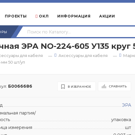
ПРОЕКТЫ
ОКЛ
ИНФОРМАЦИЯ
АКЦИИ
ОРЫ
ная ЭРА NO-224-605 У135 круг 
сессуары для кабеля
Аксессуары для кабеля
Марк
—
—
 мм 50 шт/уп
ул:
Б0066686
СРАВНИТЬ
В ИЗБРАННОЕ
д
ЭРА
мальная партия/
ность
упаковка
ица измерения
шт