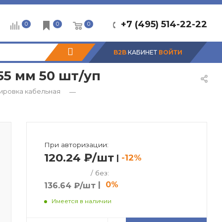
+7 (495) 514-22-22
0
0
0
B2B
КАБИНЕТ
ВОЙТИ
55 мм 50 шт/уп
ировка кабельная
—
При авторизации:
120.24 ₽/шт
|
-12%
/ без:
|
0%
136.64 ₽/шт
Имеется в наличии