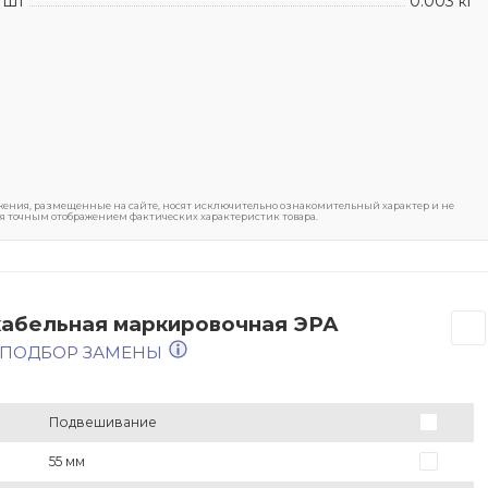
 шт
0.003 кг
ения, размещенные на сайте, носят исключительно ознакомительный характер и не
я точным отображением фактических характеристик товара.
кабельная маркировочная ЭРА
 ПОДБОР ЗАМЕНЫ
Подвешивание
55 мм