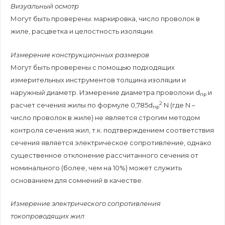
Визуальный осмотр
Могут быть проверены: маркировка, число проволок в
жиле, расцветка и целостность изоляции.
Измерение конструкционных размеров
Могут быть проверены с помощью подходящих
измерительных инструментов толщина изоляции и
наружный диаметр. Измерение диаметра проволоки
d
и
пр
2
расчет сечения жилы по формуле 0,785
d
N
(где
N
–
пр
число проволок в жиле) не является строгим методом
контроля сечения жил, т.к. подтверждением соответствия
сечения является электрическое сопротивление, однако
существенное отклонение рассчитанного сечения от
номинального (более, чем на 10%) может служить
основанием для сомнений в качестве.
Измерение электрического сопротивления
токопроводящих жил