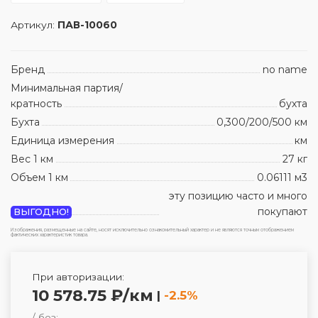
Артикул:
ПАВ-10060
Бренд
no name
Минимальная партия/
кратность
бухта
Бухта
0,300/200/500 км
Единица измерения
км
Вес 1 км
27 кг
Объем 1 км
0.06111 м3
эту позицию часто и много
покупают
ВЫГОДНО!
Изображения, размещенные на сайте, носят исключительно ознакомительный характер и не являются точным отображением
фактических характеристик товара.
При авторизации:
10 578.75 ₽/км
|
-2.5%
/ без: