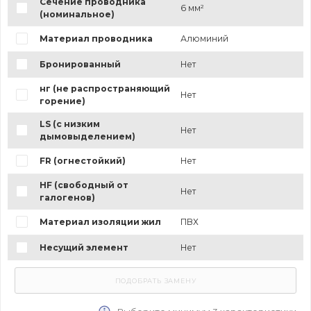
Сечение проводника
6 мм²
(номинальное)
Материал проводника
Алюминий
Бронированный
Нет
нг (не распространяющий
Нет
горение)
LS (с низким
Нет
дымовыделением)
FR (огнестойкий)
Нет
HF (свободный от
Нет
галогенов)
Материал изоляции жил
ПВХ
Несущий элемент
Нет