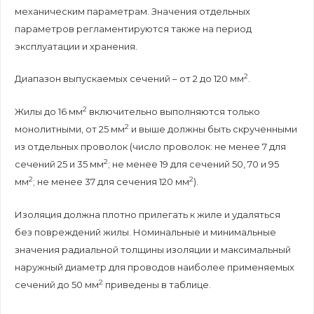
механическим параметрам. Значения отдельных
параметров регламентируются также на период
эксплуатации и хранения.
2
Диапазон выпускаемых сечений – от 2 до 120 мм
.
2
Жилы до 16 мм
включительно выполняются только
2
монолитными, от 25 мм
и выше должны быть скрученными
из отдельных проволок (число проволок: не менее 7 для
2
сечений 25 и 35 мм
; не менее 19 для сечений 50, 70 и 95
2
2
мм
; не менее 37 для сечения 120 мм
).
Изоляция должна плотно прилегать к жиле и удаляться
без повреждений жилы. Номинальные и минимальные
значения радиальной толщины изоляции и максимальный
наружный диаметр для проводов наиболее применяемых
2
сечений до 50 мм
приведены в таблице.