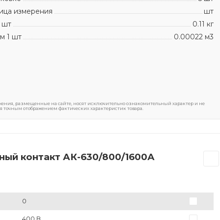
ица измерения
шт
 шт
0.11 кг
м 1 шт
0.00022 м3
ения, размещенные на сайте, носят исключительно ознакомительный характер и не
я точным отображением фактических характеристик товара.
ный контакт АК-630/800/1600А
0
400 В