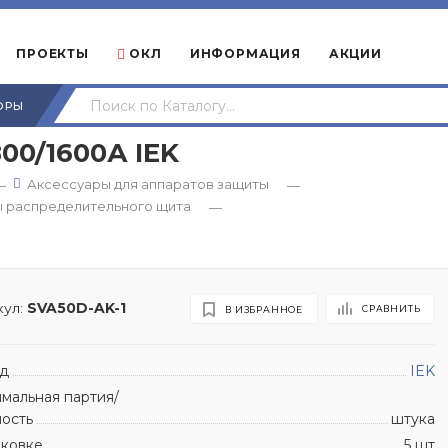
ПРОЕКТЫ
ОКЛ
ИНФОРМАЦИЯ
АКЦИИ
ОРЫ
00/1600А IEK
Аксессуары для аппаратов защиты
—
—
ы распределительного щита
—
ул:
SVA50D-AK-1
СРАВНИТЬ
В ИЗБРАННОЕ
д
IEK
мальная партия/
ность
штука
аковке
5 шт