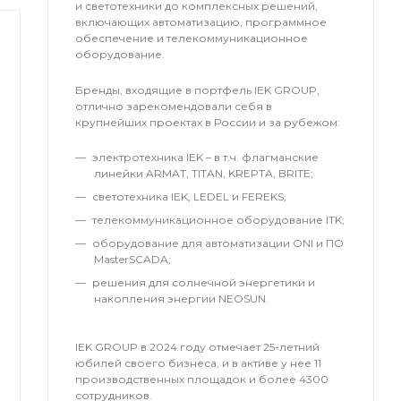
и светотехники до комплексных решений,
включающих автоматизацию, программное
обеспечение и телекоммуникационное
оборудование.
Бренды, входящие в портфель IEK GROUP,
отлично зарекомендовали себя в
крупнейших проектах в России и за рубежом:
электротехника IEK – в т.ч. флагманские
линейки ARMAT, TITAN, KREPTA, BRITE;
светотехника IEK, LEDEL и FEREKS;
телекоммуникационное оборудование ITK;
оборудование для автоматизации ONI и ПО
MasterSCADA;
решения для солнечной энергетики и
накопления энергии NEOSUN.
IEK GROUP в 2024 году отмечает 25-летний
юбилей своего бизнеса, и в активе у нее 11
производственных площадок и более 4300
сотрудников.