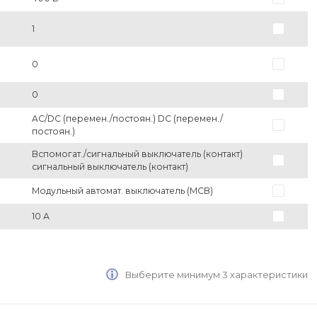
1
0
0
AC/DC (перемен./постоян.) DC (перемен./
постоян.)
Вспомогат./сигнальный выключатель (контакт)
сигнальный выключатель (контакт)
Модульный автомат. выключатель (MCB)
10 А
Выберите минимум 3 характеристики