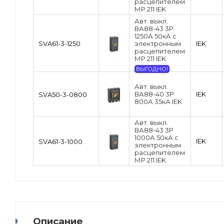
расцепителем
МР 211 IEK
Авт. выкл.
ВА88-43 3Р
1250А 50кА c
SVA61-3-1250
электронным
IEK
расцепителем
МР 211 IEK
ВЫГОДНО!
Авт. выкл.
ВА88-40 3Р
IEK
SVA50-3-0800
800А 35кА IEK
Авт. выкл.
ВА88-43 3Р
1000А 50кА c
IEK
SVA61-3-1000
электронным
расцепителем
МР 211 IEK
Описание