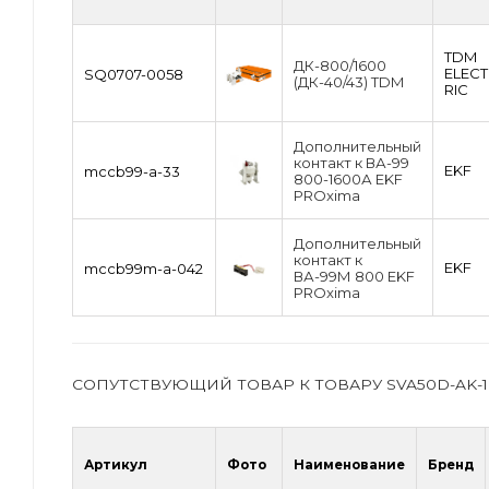
TDM
ДК-800/1600
ЕLECT
SQ0707-0058
(ДК-40/43) TDM
RIC
Дополнительный
контакт к ВА-99
EKF
mccb99-a-33
800-1600А EKF
PROxima
Дополнительный
контакт к
EKF
mccb99m-a-042
ВА-99М 800 EKF
PROxima
СОПУТСТВУЮЩИЙ ТОВАР К ТОВАРУ SVA50D-AK-1
Артикул
Фото
Наименование
Бренд