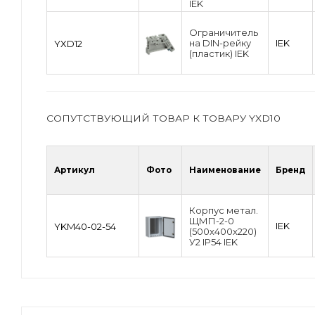
IEK
Ограничитель
на DIN-рейку
IEK
YXD12
(пластик) IEK
СОПУТСТВУЮЩИЙ ТОВАР К ТОВАРУ YXD10
Артикул
Фото
Наименование
Бренд
Корпус метал.
ЩМП-2-0
IEK
YKM40-02-54
(500х400х220)
У2 IP54 IEK