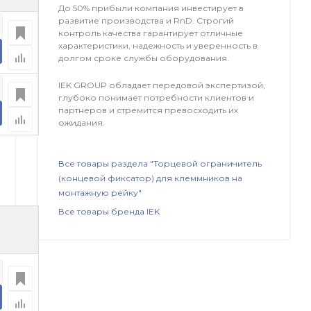
До 50% прибыли компания инвестирует в
развитие производства и RnD. Строгий
контроль качества гарантирует отличные
характеристики, надежность и уверенность в
долгом сроке службы оборудования.
IEK GROUP обладает передовой экспертизой,
глубоко понимает потребности клиентов и
партнеров и стремится превосходить их
ожидания.
Все товары раздела "Торцевой ограничитель
(концевой фиксатор) для клеммников на
монтажную рейку"
Все товары бренда IEK