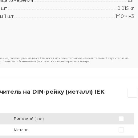
ица измерения
шт
 шт
0.015 кг
м 1 шт
1*10⁻⁵ м3
ения, размещенные на сайте, носят исключительно ознакомительный характер и не
я точным отображением фактических характеристик товара.
итель на DIN-рейку (металл) IEK
Винтовой (-ое)
Металл