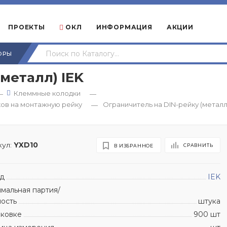
ПРОЕКТЫ
ОКЛ
ИНФОРМАЦИЯ
АКЦИИ
ОРЫ
металл) IEK
Клеммные колодки
—
—
ков на монтажную рейку
Ограничитель на DIN-рейку (металл)
—
ул:
YXD10
СРАВНИТЬ
В ИЗБРАННОЕ
д
IEK
мальная партия/
ность
штука
аковке
900 шт