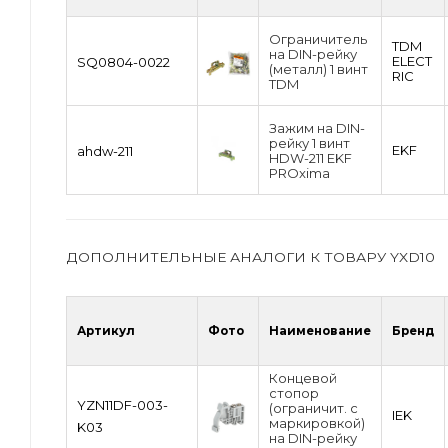
Ограничитель
TDM
на DIN-рейку
ЕLECT
SQ0804-0022
(металл) 1 винт
RIC
TDM
Зажим на DIN-
рейку 1 винт
EKF
ahdw-211
HDW-211 EKF
PROxima
ДОПОЛНИТЕЛЬНЫЕ АНАЛОГИ К ТОВАРУ YXD10
Артикул
Фото
Наименование
Бренд
Концевой
стопор
YZN11DF-003-
(ограничит. с
IEK
маркировкой)
K03
на DIN-рейку