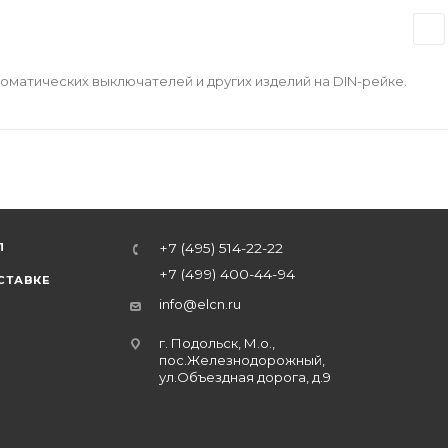
оматических выключателей и других изделий на DIN-рейке.
Л
+7 (495) 514-22-22
+7 (499) 400-44-94
СТАВКЕ
info@elcn.ru
г. Подольск, М.о.,
пос.Железнодорожный,
ул.Объездная дорога, д.9