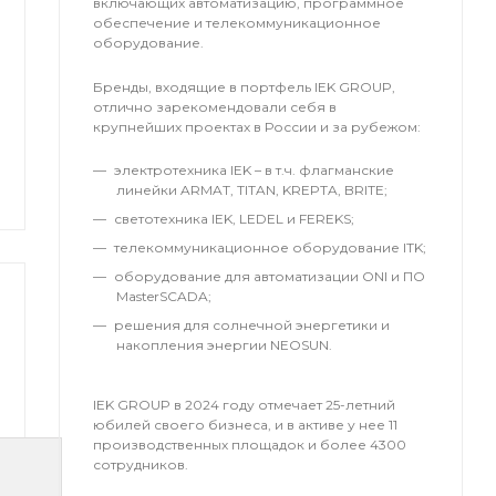
включающих автоматизацию, программное
обеспечение и телекоммуникационное
оборудование.
Бренды, входящие в портфель IEK GROUP,
отлично зарекомендовали себя в
крупнейших проектах в России и за рубежом:
электротехника IEK – в т.ч. флагманские
линейки ARMAT, TITAN, KREPTA, BRITE;
светотехника IEK, LEDEL и FEREKS;
телекоммуникационное оборудование ITK;
оборудование для автоматизации ONI и ПО
MasterSCADA;
решения для солнечной энергетики и
накопления энергии NEOSUN.
IEK GROUP в 2024 году отмечает 25-летний
юбилей своего бизнеса, и в активе у нее 11
производственных площадок и более 4300
сотрудников.