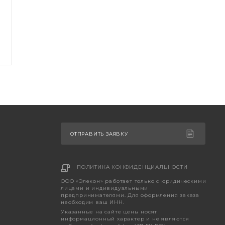
ОТПРАВИТЬ ЗАЯВКУ
ПОЛИТИКА КОНФИДЕНЦИАЛЬНОСТИ
ООО «Элекон» работает только с юридическими
лицами и индивидуальными
предпринимателями. Для оформления заказа
необходим ваш ИНН.
Указанные на сайте цены носят
информационный характер и не являются