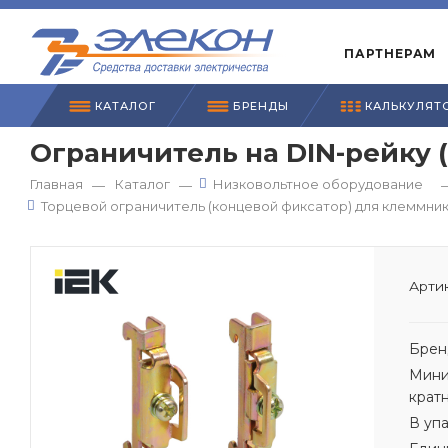
ПАРТНЕРАМ
КАТАЛОГ
БРЕНДЫ
КАЛЬКУЛЯТ
Ограничитель на DIN-рейку (
Главная
Каталог
Низковольтное оборудование
—
—
Торцевой ограничитель (концевой фиксатор) для клеммни
Артик
Брен
Мини
крат
В уп