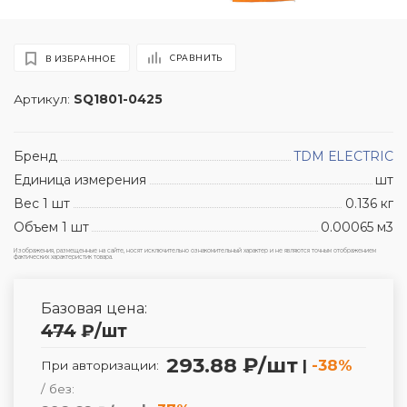
СРАВНИТЬ
В ИЗБРАННОЕ
Артикул:
SQ1801-0425
Бренд
TDM ЕLECTRIC
Единица измерения
шт
Вес 1 шт
0.136 кг
Объем 1 шт
0.00065 м3
Изображения, размещенные на сайте, носят исключительно ознакомительный характер и не являются точным отображением
фактических характеристик товара.
Базовая цена:
474
₽
/шт
293.88 ₽/шт
|
-38%
При авторизации:
/ без: