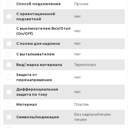
Способ подключения
Прочее
С ориентационной
Нет
подсветкой
С выключателем Вкл/Откл
Нет
(On/Off)
С полем для надписи
Нет
С выталкивателем
Нет
Вид/ марка материала
Термопласт
Защита от
Нет
перенапряжения
Дифференциальная
Нет
защита по току
Материал
Пластик
Без надписи/печати
Символы/индикация
печати