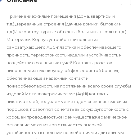
Применение:Жилые помещения (дома, квартиры и
т.д.).Деревянные строения (дачные домики, бытовки и
т.д.)Инфраструктурные объекты (больницы, школы и т.д.).
Материалы:Корпус устройств выполнен из
самозатухающего АБС-пластика и обеспечивающего
прочность, термостойкость изделий и устойчивость к
воздействию солнечных лучей.Контакты розеток
выполнены из высокоупругой фосфористой бронзы,
обеспечивающей надежный контакт и
пожаробезопасность на протяжении всего срока службы
изделий.Металлокерамические (AgNi) контакты
выключателей, получаемые методом спекания смеси их
порошков, позволяют сочетать высокую дугостойкость с
хорошей проводимостьюПреимущества:Керамическое
основание механизмов отличается высокой
устойчивостью к внешним воздействиям и длительным