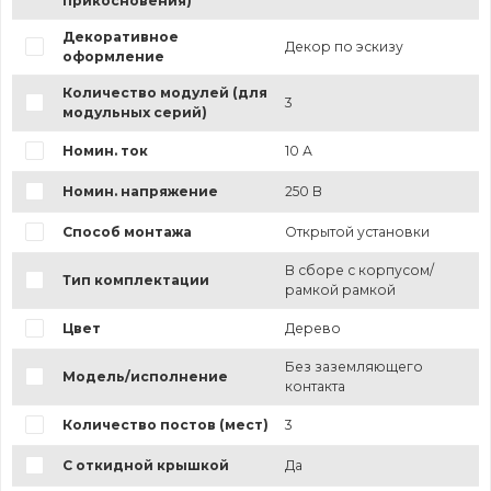
прикосновения)
Декоративное
Декор по эскизу
оформление
Количество модулей (для
3
модульных серий)
Номин. ток
10 А
Номин. напряжение
250 В
Способ монтажа
Открытой установки
В сборе с корпусом/
Тип комплектации
рамкой рамкой
Цвет
Дерево
Без заземляющего
Модель/исполнение
контакта
Количество постов (мест)
3
С откидной крышкой
Да