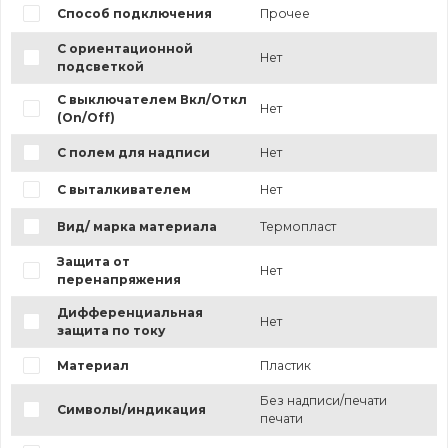
Способ подключения
Прочее
С ориентационной
Нет
подсветкой
С выключателем Вкл/Откл
Нет
(On/Off)
С полем для надписи
Нет
С выталкивателем
Нет
Вид/ марка материала
Термопласт
Защита от
Нет
перенапряжения
Дифференциальная
Нет
защита по току
Материал
Пластик
Без надписи/печати
Символы/индикация
печати