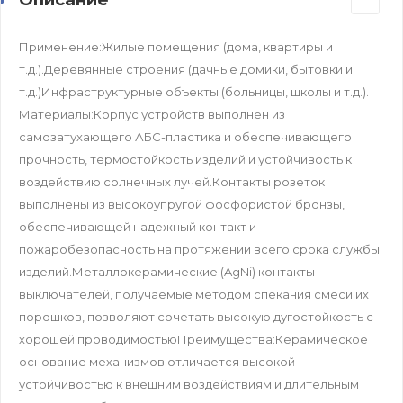
Применение:Жилые помещения (дома, квартиры и
т.д.).Деревянные строения (дачные домики, бытовки и
т.д.)Инфраструктурные объекты (больницы, школы и т.д.).
Материалы:Корпус устройств выполнен из
самозатухающего АБС-пластика и обеспечивающего
прочность, термостойкость изделий и устойчивость к
воздействию солнечных лучей.Контакты розеток
выполнены из высокоупругой фосфористой бронзы,
обеспечивающей надежный контакт и
пожаробезопасность на протяжении всего срока службы
изделий.Металлокерамические (AgNi) контакты
выключателей, получаемые методом спекания смеси их
порошков, позволяют сочетать высокую дугостойкость с
хорошей проводимостьюПреимущества:Керамическое
основание механизмов отличается высокой
устойчивостью к внешним воздействиям и длительным