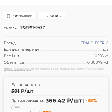
СРАВНИТЬ
В ИЗБРАННОЕ
Артикул:
SQ1801-0427
Бренд
TDM ЕLECTRIC
Единица измерения
шт
Вес 1 шт
0.158 кг
Объем 1 шт
0.00078 м3
Изображения, размещенные на сайте, носят исключительно ознакомительный характер и не являются точным отображением
фактических характеристик товара.
Базовая цена:
591
₽
/шт
366.42 ₽/шт
|
-38%
При авторизации:
/ без: