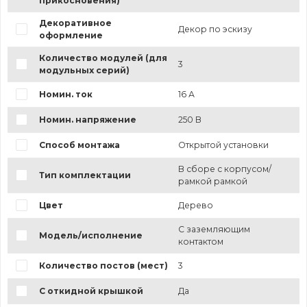
прикосновения)
Декоративное
Декор по эскизу
оформление
Количество модулей (для
3
модульных серий)
Номин. ток
16 А
Номин. напряжение
250 В
Способ монтажа
Открытой установки
В сборе с корпусом/
Тип комплектации
рамкой рамкой
Цвет
Дерево
С заземляющим
Модель/исполнение
контактом
Количество постов (мест)
3
С откидной крышкой
Да