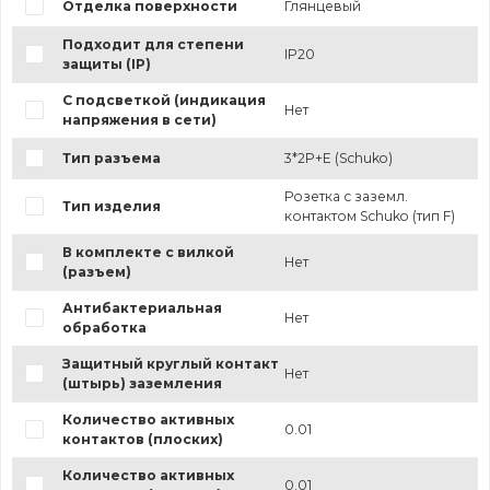
Отделка поверхности
Глянцевый
Подходит для степени
IP20
защиты (IP)
С подсветкой (индикация
Нет
напряжения в сети)
Тип разъема
3*2P+E (Schuko)
Розетка с заземл.
Тип изделия
контактом Schuko (тип F)
В комплекте с вилкой
Нет
(разъем)
Антибактериальная
Нет
обработка
Защитный круглый контакт
Нет
(штырь) заземления
Количество активных
0.01
контактов (плоских)
Количество активных
0.01