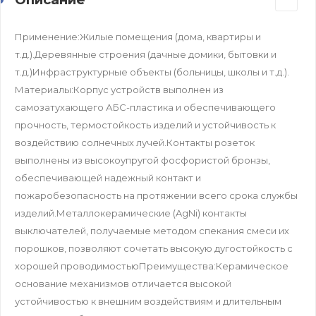
Применение:Жилые помещения (дома, квартиры и
т.д.).Деревянные строения (дачные домики, бытовки и
т.д.)Инфраструктурные объекты (больницы, школы и т.д.).
Материалы:Корпус устройств выполнен из
самозатухающего АБС-пластика и обеспечивающего
прочность, термостойкость изделий и устойчивость к
воздействию солнечных лучей.Контакты розеток
выполнены из высокоупругой фосфористой бронзы,
обеспечивающей надежный контакт и
пожаробезопасность на протяжении всего срока службы
изделий.Металлокерамические (AgNi) контакты
выключателей, получаемые методом спекания смеси их
порошков, позволяют сочетать высокую дугостойкость с
хорошей проводимостьюПреимущества:Керамическое
основание механизмов отличается высокой
устойчивостью к внешним воздействиям и длительным