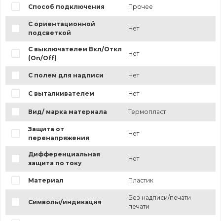
Способ подключения
Прочее
С ориентационной
Нет
подсветкой
С выключателем Вкл/Откл
Нет
(On/Off)
С полем для надписи
Нет
С выталкивателем
Нет
Вид/ марка материала
Термопласт
Защита от
Нет
перенапряжения
Дифференциальная
Нет
защита по току
Материал
Пластик
Без надписи/печати
Символы/индикация
печати