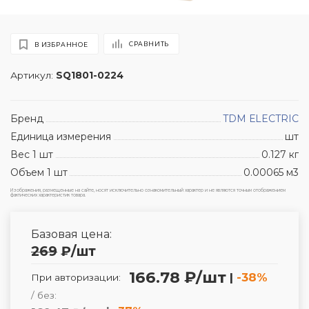
СРАВНИТЬ
В ИЗБРАННОЕ
Артикул:
SQ1801-0224
Бренд
TDM ЕLECTRIC
Единица измерения
шт
Вес 1 шт
0.127 кг
Объем 1 шт
0.00065 м3
Изображения, размещенные на сайте, носят исключительно ознакомительный характер и не являются точным отображением
фактических характеристик товара.
Базовая цена:
269
₽
/шт
166.78 ₽/шт
|
-38%
При авторизации:
/ без: