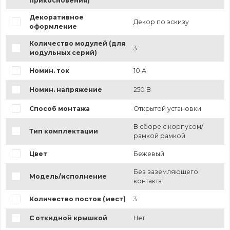
прикосновения)
Декоративное
Декор по эскизу
оформление
Количество модулей (для
3
модульных серий)
Номин. ток
10 А
Номин. напряжение
250 В
Способ монтажа
Открытой установки
В сборе с корпусом/
Тип комплектации
рамкой рамкой
Цвет
Бежевый
Без заземляющего
Модель/исполнение
контакта
Количество постов (мест)
3
С откидной крышкой
Нет