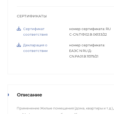
СЕРТИФИКАТЫ
Сертификат
номер сертификата: RU
соответствия
C-CN.ПФ02.В.06133/22
Декларация о
номер сертификата:
соответствии
ЕАЭС N RU Д-
CN.РА01.В.11579/21
Описание
Применение:Жилые помещения (дома, квартиры и т.д.)