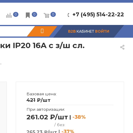
+7 (495) 514-22-22
0
0
0
B2B
КАБИНЕТ
ВОЙТИ
и IP20 16A с з/ш сл.
—
Базовая цена:
421
₽
/шт
При авторизации:
261.02 ₽/шт
|
-38%
/ без:
|
-37%
265.23 ₽/шт