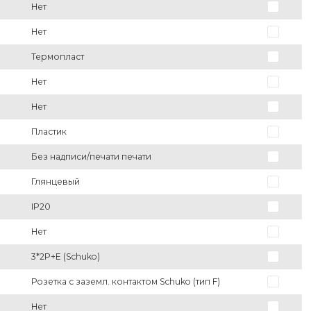
Нет
Нет
Термопласт
Нет
Нет
Пластик
Без надписи/печати печати
Глянцевый
IP20
Нет
3*2P+E (Schuko)
Розетка с заземл. контактом Schuko (тип F)
Нет