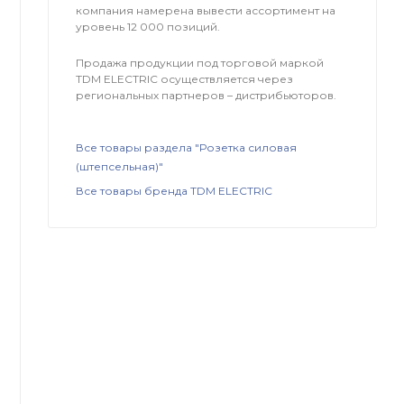
компания намерена вывести ассортимент на
уровень 12 000 позиций.
Продажа продукции под торговой маркой
TDM ЕLECTRIC осуществляется через
региональных партнеров – дистрибьюторов.
Все товары раздела "Розетка силовая
(штепсельная)"
Все товары бренда TDM ЕLECTRIC