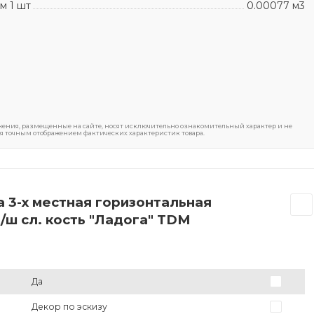
м 1 шт
0.00077 м3
ения, размещенные на сайте, носят исключительно ознакомительный характер и не
я точным отображением фактических характеристик товара.
 3-х местная горизонтальная
з/ш сл. кость "Ладога" TDМ
Да
Декор по эскизу