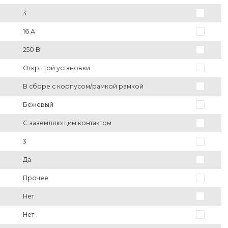
3
16 А
250 В
Открытой установки
В сборе с корпусом/рамкой рамкой
Бежевый
С заземляющим контактом
3
Да
Прочее
Нет
Нет