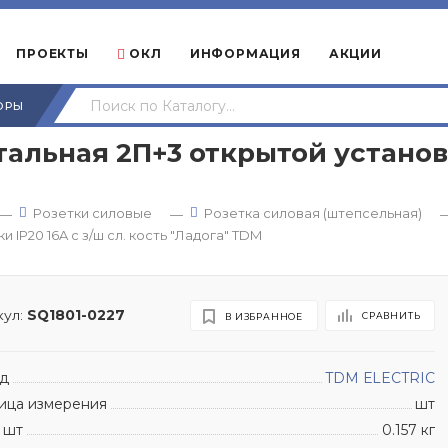
ПРОЕКТЫ
ОКЛ
ИНФОРМАЦИЯ
АКЦИИ
ОРЫ
тальная 2П+3 открытой установк
Розетки силовые
Розетка силовая (штепсельная)
—
—
 IP20 16A с з/ш сл. кость "Ладога" TDМ
ул:
SQ1801-0227
СРАВНИТЬ
В ИЗБРАННОЕ
д
TDM ЕLECTRIC
ица измерения
шт
 шт
0.157 кг