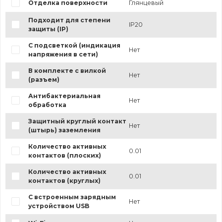
Отделка поверхности
Глянцевый
Подходит для степени
IP20
защиты (IP)
С подсветкой (индикация
Нет
напряжения в сети)
В комплекте с вилкой
Нет
(разъем)
Антибактериальная
Нет
обработка
Защитный круглый контакт
Нет
(штырь) заземления
Количество активных
0.01
контактов (плоских)
Количество активных
0.01
контактов (круглых)
С встроенным зарядным
Нет
устройством USB