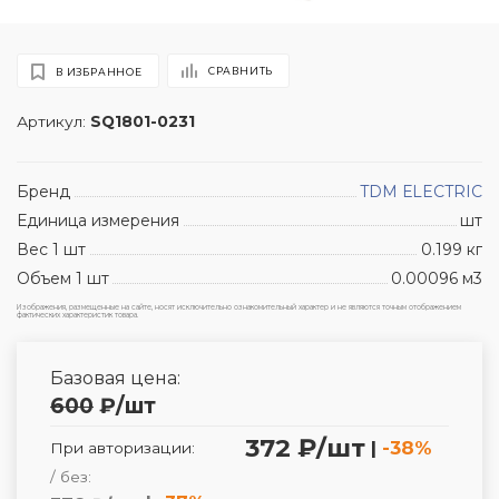
СРАВНИТЬ
В ИЗБРАННОЕ
Артикул:
SQ1801-0231
Бренд
TDM ЕLECTRIC
Единица измерения
шт
Вес 1 шт
0.199 кг
Объем 1 шт
0.00096 м3
Изображения, размещенные на сайте, носят исключительно ознакомительный характер и не являются точным отображением
фактических характеристик товара.
Базовая цена:
600
₽
/шт
372 ₽/шт
|
-38%
При авторизации:
/ без: