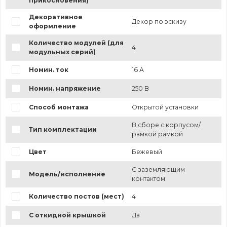
прикосновения)
Декоративное
Декор по эскизу
оформление
Количество модулей (для
4
модульных серий)
Номин. ток
16 А
Номин. напряжение
250 В
Способ монтажа
Открытой установки
В сборе с корпусом/
Тип комплектации
рамкой рамкой
Цвет
Бежевый
С заземляющим
Модель/исполнение
контактом
Количество постов (мест)
4
С откидной крышкой
Да