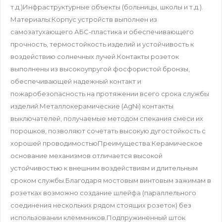
т.д.)Инфраструктурные объекты (больницы, школы и т.д.).
Материалы:Корпус устройств выполнен из
самозатухающего АБС-пластика и обеспечивающего
прочность, термостойкость изделий и устойчивость к
воздействию солнечных лучей.Контакты розеток
выполнены из высокоупругой фосфористой бронзы,
обеспечивающей надежный контакт и
пожаробезопасность на протяжении всего срока службы
изделий.Металлокерамические (AgNi) контакты
выключателей, получаемые методом спекания смеси их
порошков, позволяют сочетать высокую дугостойкость с
хорошей проводимостьюПреимущества:Керамическое
основание механизмов отличается высокой
устойчивостью к внешним воздействиям и длительным
сроком службы.Благодаря мостовым винтовым зажимам в
розетках возможно создание шлейфа (параллельного
соединения нескольких рядом стоящих розеток) без
использовании клеммников.Подпружиненный шток