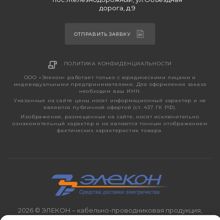
дорога, д.9
ОТПРАВИТЬ ЗАЯВКУ
ПОЛИТИКА КОНФИДЕНЦИАЛЬНОСТИ
ООО «Элекон» работает только с юридическими лицами и
индивидуальными предпринимателями. Для оформления заказа
необходим ваш ИНН.
Указанные на сайте цены носят информационный характер и не
являются публичной офертой (ст. 437 ГК РФ).
Изображения, размещенные на сайте, носят исключительно
ознакомительный характер и не являются точным отображением
фактических характеристик товара.
2026 © ЭЛЕКОН – кабельно-проводниковая продукция,