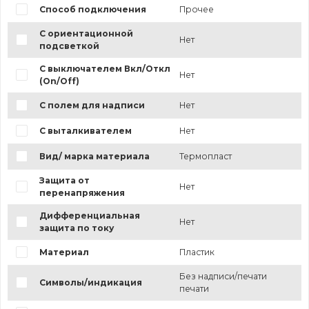
Способ подключения
Прочее
С ориентационной
Нет
подсветкой
С выключателем Вкл/Откл
Нет
(On/Off)
С полем для надписи
Нет
С выталкивателем
Нет
Вид/ марка материала
Термопласт
Защита от
Нет
перенапряжения
Дифференциальная
Нет
защита по току
Материал
Пластик
Без надписи/печати
Символы/индикация
печати